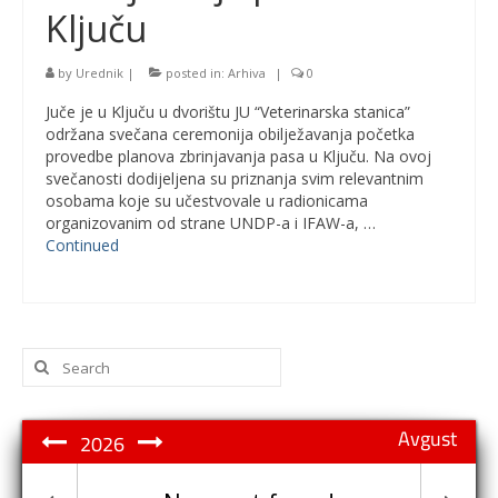
Ključu
by
Urednik
|
posted in:
Arhiva
|
0
Juče je u Ključu u dvorištu JU “Veterinarska stanica”
održana svečana ceremonija obilježavanja početka
provedbe planova zbrinjavanja pasa u Ključu. Na ovoj
svečanosti dodijeljena su priznanja svim relevantnim
osobama koje su učestvovale u radionicama
organizovanim od strane UNDP-a i IFAW-a, …
Continued
Search
for:
Avgust
2026