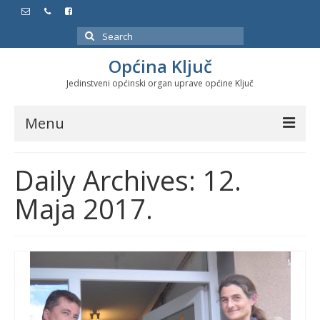
Search
for:
Općina Ključ
Jedinstveni općinski organ uprave općine Ključ
Menu
Dokumenti
Daily Archives: 12.
Službeni glasnici
Maja 2017.
Javne nabavke
Značajni datumi i manifestacije
Program energetske efikasnosti u stambenom
sektoru