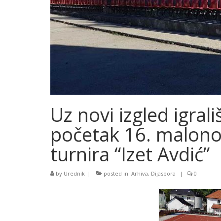
Uz novi izgled igral
početak 16. malon
turnira “Izet Avdić”
by
Urednik
|
posted in:
Arhiva
,
Dijaspora
|
0