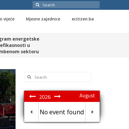
Search
for:
o vijeće
Mjesne zajednice
ecitizen.ba
gram energetske
efikasnosti u
mbenom sektoru
Search
for:
Avgust
2026
No event found