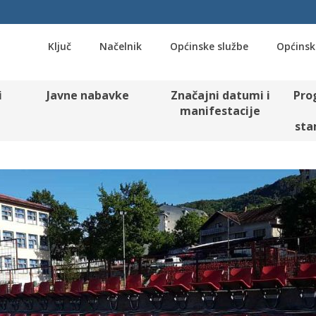
Ključ
Načelnik
Općinske službe
Općinsk
i
Javne nabavke
Značajni datumi i
Pro
manifestacije
sta