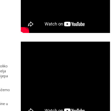
oliko
elja
lijepa
možemo
dine u