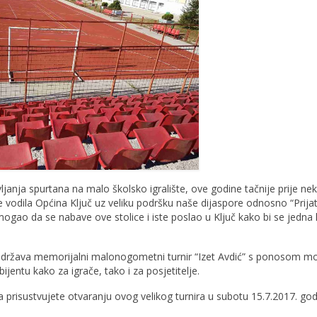
anja spurtana na malo školsko igralište, ove godine tačnije prije nek
 je vodila Općina Ključ uz veliku podršku naše dijaspore odnosno “Prijat
mogao da se nabave ove stolice i iste poslao u Ključ kako bi se jedna 
 održava memorijalni malonogometni turnir “Izet Avdić” s ponosom 
jentu kako za igrače, tako i za posjetitelje.
 da prisustvujete otvaranju ovog velikog turnira u subotu 15.7.2017. go