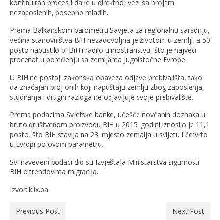
kontinuiran proces i da je u direktnoj vezi sa brojem
nezaposlenih, posebno mladih.
Prema Balkanskom barometru Savjeta za regionalnu saradnju,
većina stanovništva BiH nezadovoljna je životom u zemlji, a 50
posto napustilo bi BiH i radilo u inostranstvu, što je najveći
procenat u poređenju sa zemljama Jugoistočne Evrope.
U BiH ne postoji zakonska obaveza odjave prebivališta, tako
da značajan broj onih koji napuštaju zemlju zbog zaposlenja,
studiranja i drugih razloga ne odjavljuje svoje prebivalište.
Prema podacima Svjetske banke, učešće novčanih doznaka u
bruto društvenom proizvodu BiH u 2015. godini iznosilo je 11,1
posto, što BiH stavlja na 23. mjesto zemalja u svijetu i četvrto
u Evropi po ovom parametru.
Svi navedeni podaci dio su Izvještaja Ministarstva sigurnosti
BiH o trendovima migracija.
Izvor: klix.ba
Previous Post
Next Post