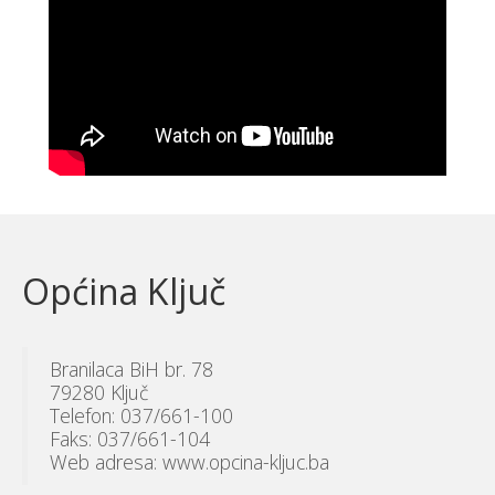
Općina Ključ
Branilaca BiH br. 78
79280 Ključ
Telefon: 037/661-100
Faks: 037/661-104
Web adresa: www.opcina-kljuc.ba