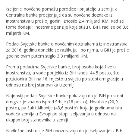
Iseljenici novčano pomažu porodice i prijatelje u zemlji, a
Centralna banka procjenjuje da su novčane doznake iz
inostranstva u prošloj godini iznosile 2,4 milijardi KM. Kad se
tome dodaju i inostrane penzije koje stižu u BiH, radi se od 3,6
milijardi KM.
Podaci Svjetske banke o novčanim doznakama iz inostranstva
za 2016. godinu donekle se razlikuju, i po njima, u BiH je prošle
godine ovim putem stiglo 3,3 milijardi KM.
Prema podacima Svjetske banke, broj osoba koja žive u
inostranstvu, a vode porijeklo iz BiH iznosi 44,5 posto, što
pozicionira BiH na 16. mjesto u svijetu po stopi emigracije u
odnosu na broj stanovnika u zemlji.
Najnoviji podaci Svjetske banke pokazuju da je BiH po stopi
emigracije znatno ispred Srbije (18 posto), Hrvatske (20,9
posto), pa čak i Albanije (43,6 posto), koja je godinama bila
vodeća zemlja u Evropi po stopi iseljavanja u odnosu na
ukupan broj stanovnika u zemlji.
Nadležne institucije BiH upozoravaju da je iseljavanje iz BiH