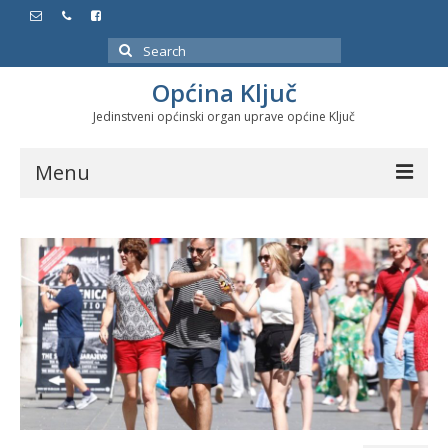
Search
for:
Općina Ključ
Jedinstveni općinski organ uprave općine Ključ
Menu
Dokumenti
Službeni glasnici
Javne nabavke
Značajni datumi i manifestacije
Program energetske efikasnosti u stambenom
sektoru