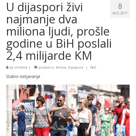
U dijaspori živi
8
najmanje dva
AUG 2017
miliona ljudi, prošle
godine u BiH poslali
2,4 milijarde KM
by
Urednik
|
posted in:
Arhiva
,
Dijaspora
|
0
Stalno iseljavanje