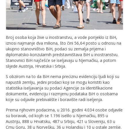
Broj osoba koja žive u inostranstvu, a vode porijeklo iz BiH,
iznosi najmanje dva miliona, što čini 56,64 posto u odnosu na
ukupno stanovništvo BiH, podaci su zemalja prijema i
diplomatsko-konzularnih predstavništava BiH u inostranstvu.
Stanovnici BiH najčešće se iseljavaju u Njemačku, a potom
slijede Austrija, Hrvatska i Srbija.
S obzirom na to da BiH nema preciznu evidenciju ljudi koji su
napustili zemlju, jedini prodaci koji se mogu koristiti kao
statistika iseljavanja su podaci Agencije za identifikacione
dokumente, evidenciju i razmjenu podataka BiH o osobama
koje su odjavile prebivalište i boravište radi iseljenja.
Prema njihovim podacima, u 2016. godini 4.034 osobe odjavile
su boravak, od kojih se 1.196 iselilo u Njemačku, 895 u
Austriju, 888 u Hrvatsku, 487 u Srbiju, 421 u Sloveniju, 63 u
Crnu Goru, 38 u Norvešku, 36 u Holandiju i 10 u ostale zemlje.