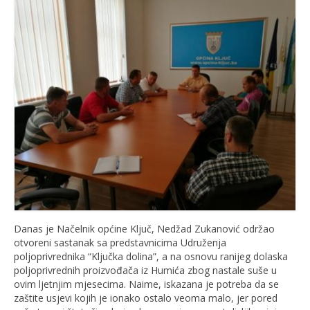
Danas je Načelnik općine Ključ, Nedžad Zukanović održao
otvoreni sastanak sa predstavnicima Udruženja
poljoprivrednika “Ključka dolina”, a na osnovu ranijeg dolaska
poljoprivrednih proizvođača iz Humića zbog nastale suše u
ovim ljetnjim mjesecima. Naime, iskazana je potreba da se
zaštite usjevi kojih je ionako ostalo veoma malo, jer pored