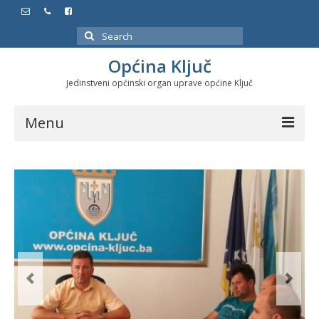
Search
for:
Općina Ključ
Jedinstveni općinski organ uprave općine Ključ
Menu
Dokumenti
Službeni glasnici
Javne nabavke
Značajni datumi i manifestacije
Program energetske efikasnosti u stambenom
sektoru