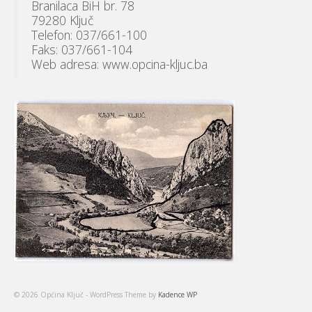
Branilaca BiH br. 78
79280 Ključ
Telefon: 037/661-100
Faks: 037/661-104
Web adresa: www.opcina-kljuc.ba
© 2026 Općina Ključ - WordPress Theme by
Kadence WP