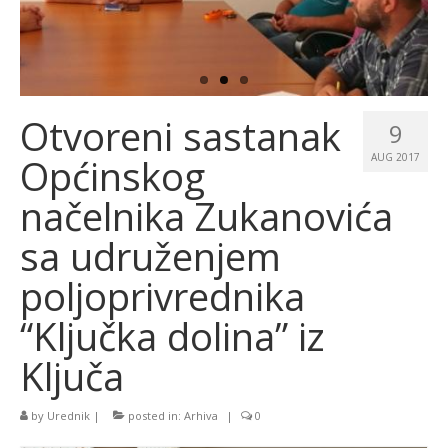
Otvoreni sastanak
9
Općinskog
AUG 2017
načelnika Zukanovića
sa udruženjem
poljoprivrednika
“Ključka dolina” iz
Ključa
by
Urednik
|
posted in:
Arhiva
|
0