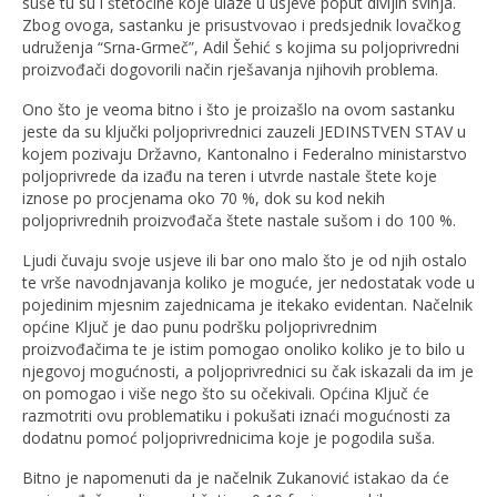
suše tu su i štetočine koje ulaze u usjeve poput divljih svinja.
Zbog ovoga, sastanku je prisustvovao i predsjednik lovačkog
udruženja “Srna-Grmeč”, Adil Šehić s kojima su poljoprivredni
proizvođači dogovorili način rješavanja njihovih problema.
Ono što je veoma bitno i što je proizašlo na ovom sastanku
jeste da su ključki poljoprivrednici zauzeli JEDINSTVEN STAV u
kojem pozivaju Državno, Kantonalno i Federalno ministarstvo
poljoprivrede da izađu na teren i utvrde nastale štete koje
iznose po procjenama oko 70 %, dok su kod nekih
poljoprivrednih proizvođača štete nastale sušom i do 100 %.
Ljudi čuvaju svoje usjeve ili bar ono malo što je od njih ostalo
te vrše navodnjavanja koliko je moguće, jer nedostatak vode u
pojedinim mjesnim zajednicama je itekako evidentan. Načelnik
općine Ključ je dao punu podršku poljoprivrednim
proizvođačima te je istim pomogao onoliko koliko je to bilo u
njegovoj mogućnosti, a poljoprivrednici su čak iskazali da im je
on pomogao i više nego što su očekivali. Općina Ključ će
razmotriti ovu problematiku i pokušati iznaći mogućnosti za
dodatnu pomoć poljoprivrednicima koje je pogodila suša.
Bitno je napomenuti da je načelnik Zukanović istakao da će