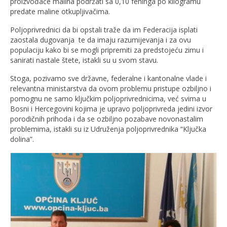
proizvođače malina podržati sa 0,10 feninga po kilogramu
predate maline otkupljivačima.
Poljoprivrednici da bi opstali traže da im Federacija isplati
zaostala dugovanja te da imaju razumijevanja i za ovu
populaciju kako bi se mogli pripremiti za predstojeću zimu i
sanirati nastale štete, istakli su u svom stavu.
Stoga, pozivamo sve državne, federalne i kantonalne vlade i
relevantna ministarstva da ovom problemu pristupe ozbiljno i
pomognu ne samo ključkim poljoprivrednicima, već svima u
Bosni i Hercegovini kojima je upravo poljoprivreda jedini izvor
porodičnih prihoda i da se ozbiljno pozabave novonastalim
problemima, istakli su iz Udruženja poljoprivrednika “Ključka
dolina”.