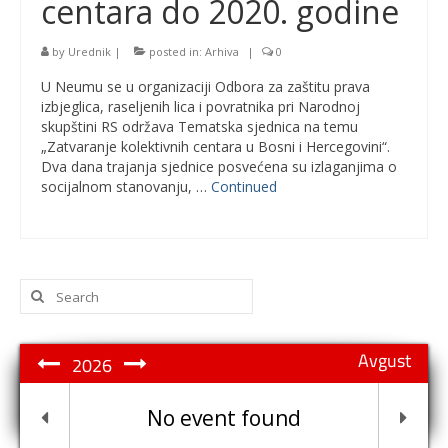
centara do 2020. godine
by
Urednik
|
posted in:
Arhiva
|
0
U Neumu se u organizaciji Odbora za zaštitu prava
izbjeglica, raseljenih lica i povratnika pri Narodnoj
skupštini RS održava Tematska sjednica na temu
„Zatvaranje kolektivnih centara u Bosni i Hercegovini“.
Dva dana trajanja sjednice posvećena su izlaganjima o
socijalnom stanovanju, …
Continued
Search
for:
Avgust
2026
No event found