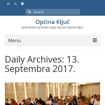
Search
for:
Općina Ključ
Jedinstveni općinski organ uprave općine Ključ
Menu
Dokumenti
Daily Archives: 13.
Službeni glasnici
Septembra 2017.
Javne nabavke
Značajni datumi i manifestacije
Program energetske efikasnosti u stambenom
sektoru