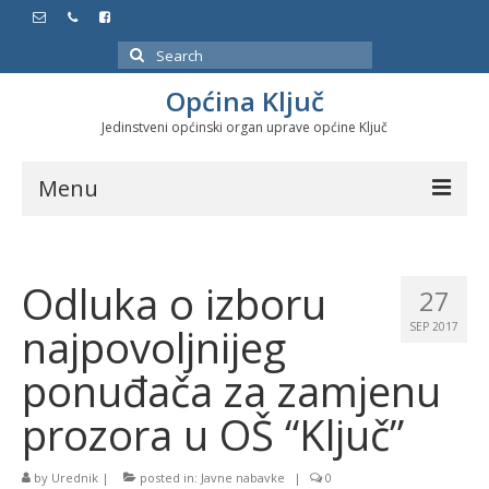
Search
for:
Općina Ključ
Jedinstveni općinski organ uprave općine Ključ
Menu
Dokumenti
Odluka o izboru
Službeni glasnici
27
najpovoljnijeg
SEP 2017
Javne nabavke
ponuđača za zamjenu
Značajni datumi i manifestacije
prozora u OŠ “Ključ”
Program energetske efikasnosti u stambenom
sektoru
by
Urednik
|
posted in:
Javne nabavke
|
0