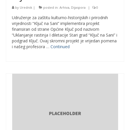
by
Urednik
|
posted in:
Arhiva
,
Dijaspora
|
0
Udruženje za zaštitu kulturno-historijskih i prirodnih
vrijednosti “Ključ na Sani” implementira projekt
finansiran od strane Općine Ključ pod nazivom
“Uklanjanje rastinja I diletacije Stari grad “Ključ na Sani” i
podgrad Ključ. Ovaj skromni projekt je vrijedan pomena
i našeg profesora …
Continued