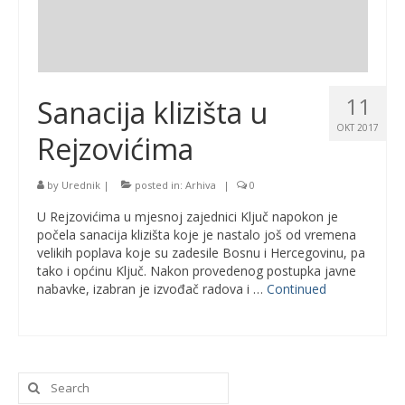
11
Sanacija klizišta u
OKT 2017
Rejzovićima
by
Urednik
|
posted in:
Arhiva
|
0
U Rejzovićima u mjesnoj zajednici Ključ napokon je
počela sanacija klizišta koje je nastalo još od vremena
velikih poplava koje su zadesile Bosnu i Hercegovinu, pa
tako i općinu Ključ. Nakon provedenog postupka javne
nabavke, izabran je izvođač radova i …
Continued
Search
for: