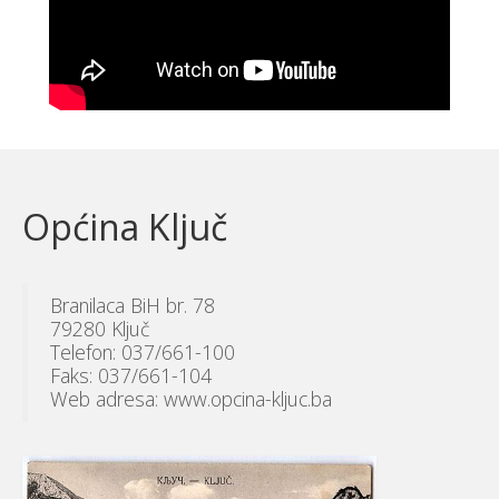
Općina Ključ
Branilaca BiH br. 78
79280 Ključ
Telefon: 037/661-100
Faks: 037/661-104
Web adresa: www.opcina-kljuc.ba