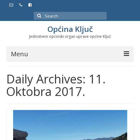
Search
for:
Općina Ključ
Jedinstveni općinski organ uprave općine Ključ
Menu
Dokumenti
Daily Archives: 11.
Službeni glasnici
Oktobra 2017.
Javne nabavke
Značajni datumi i manifestacije
Program energetske efikasnosti u stambenom
sektoru