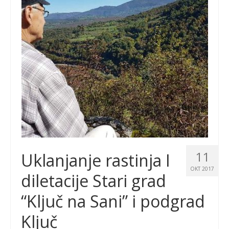
11
Uklanjanje rastinja I
OKT 2017
diletacije Stari grad
“Ključ na Sani” i podgrad
Ključ