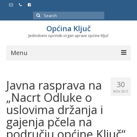
Search
for:
Općina Ključ
Jedinstveni općinski organ uprave općine Ključ
Menu
Dokumenti
Javna rasprava na
Službeni glasnici
30
„Nacrt Odluke o
NOV 2017
Javne nabavke
uslovima držanja i
Značajni datumi i manifestacije
gajenja pčela na
Program energetske efikasnosti u stambenom
sektoru
području općine Ključ“