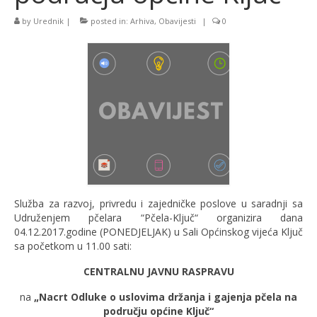
by
Urednik
|
posted in:
Arhiva
,
Obavijesti
|
0
Služba za razvoj, privredu i zajedničke poslove u saradnji sa
Udruženjem pčelara “Pčela-Ključ“ organizira dana
04.12.2017.godine (PONEDJELJAK) u Sali Općinskog vijeća Ključ
sa početkom u 11.00 sati:
CENTRALNU JAVNU RASPRAVU
na
„Nacrt Odluke o uslovima držanja i gajenja pčela na
području općine Ključ“