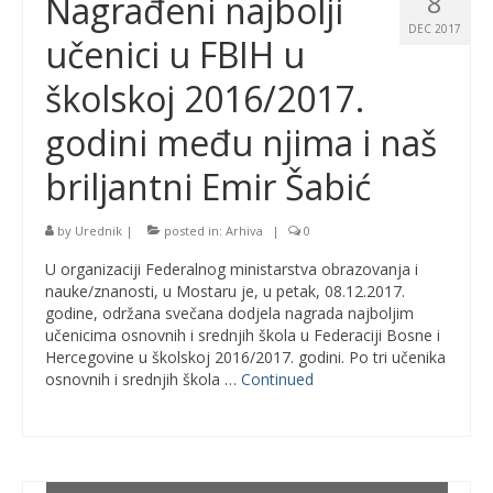
8
Nagrađeni najbolji
DEC 2017
učenici u FBIH u
školskoj 2016/2017.
godini među njima i naš
briljantni Emir Šabić
by
Urednik
|
posted in:
Arhiva
|
0
U organizaciji Federalnog ministarstva obrazovanja i
nauke/znanosti, u Mostaru je, u petak, 08.12.2017.
godine, održana svečana dodjela nagrada najboljim
učenicima osnovnih i srednjih škola u Federaciji Bosne i
Hercegovine u školskoj 2016/2017. godini. Po tri učenika
osnovnih i srednjih škola …
Continued