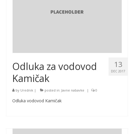
13
Odluka za vodovod
DEC 2017
Kamičak
by
Urednik
|
posted in:
Javne nabavke
|
0
Odluka vodovod Kamičak