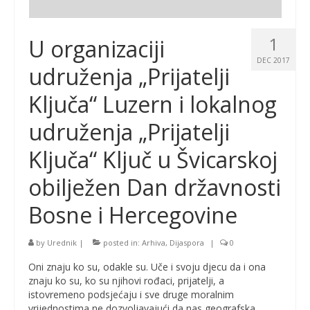
1
U organizaciji
DEC 2017
udruženja „Prijatelji
Ključa“ Luzern i lokalnog
udruženja „Prijatelji
Ključa“ Ključ u Švicarskoj
obilježen Dan državnosti
Bosne i Hercegovine
by
Urednik
|
posted in:
Arhiva
,
Dijaspora
|
0
Oni znaju ko su, odakle su. Uče i svoju djecu da i ona
znaju ko su, ko su njihovi rođaci, prijatelji, a
istovremeno podsjećaju i sve druge moralnim
vrijednostima ne dozvoljavajući da nas geografska