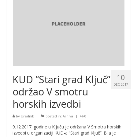
10
KUD “Stari grad Ključ”
DEC 2017
održao V smotru
horskih izvedbi
by
Urednik
|
posted in:
Arhiva
|
0
9.12.2017. godine u Ključu je održana V Smotra horskih
izvedbi u organizaciji KUD-a “Stari grad Ključ”. Bila je