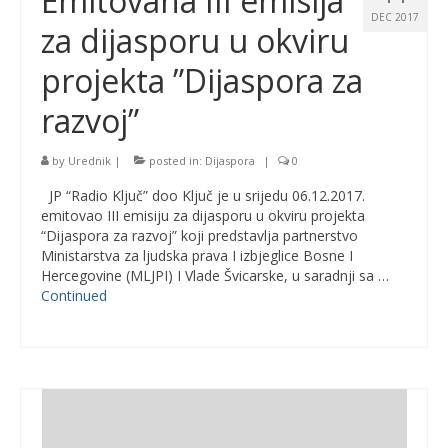
Emitovana III emisija
DEC 2017
za dijasporu u okviru
projekta ”Dijaspora za
razvoj”
by
Urednik
|
posted in:
Dijaspora
|
0
JP “Radio Ključ” doo Ključ je u srijedu 06.12.2017.
emitovao III emisiju za dijasporu u okviru projekta
“Dijaspora za razvoj” koji predstavlja partnerstvo
Ministarstva za ljudska prava I izbjeglice Bosne I
Hercegovine (MLJPI) I Vlade Švicarske, u saradnji sa …
Continued