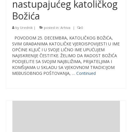
nastupajućeg katoličkog
Božića
by
Urednik
|
posted in:
Arhiva
|
0
POVODOM 25. DECEMBRA, KATOLIČKOG BOŽIĆA,
SVIM GRAĐANIMA KATOLIČKE VJEROISPOVIJESTI U IME
OPĆINE KLJUČ I U SVOJE LIČNO IME UPUĆUJEM
NAJISKRENIJE ČESTITKE. ŽELIMO DA RADOST BOŽIĆA
PODIJELITE SA SVOJIM NAJBLIŽIMA, PRIJATELJIMA I
KOMŠIJAMA U SKLADU SA VJEKOVNOM TRADICIJOM
MEĐUSOBNOG POŠTOVANJA, …
Continued