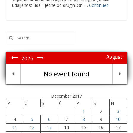
udaljenost udalji jedne od drugih. Oni …
Continued
Search
for:
Avgust
2026
No event found
Decembar 2017
P
U
S
Č
P
S
N
1
2
3
4
5
6
7
8
9
10
11
12
13
14
15
16
17