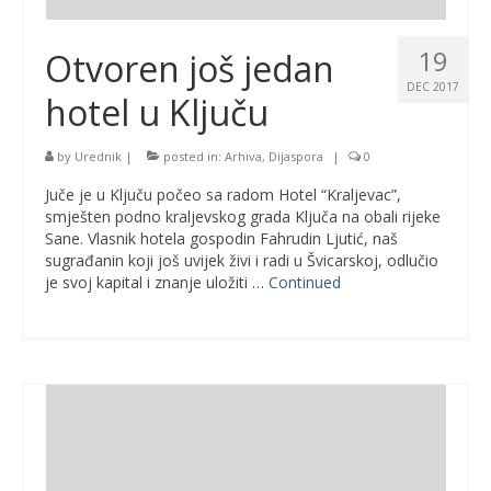
19
Otvoren još jedan
DEC 2017
hotel u Ključu
by
Urednik
|
posted in:
Arhiva
,
Dijaspora
|
0
Juče je u Ključu počeo sa radom Hotel “Kraljevac”,
smješten podno kraljevskog grada Ključa na obali rijeke
Sane. Vlasnik hotela gospodin Fahrudin Ljutić, naš
sugrađanin koji još uvijek živi i radi u Švicarskoj, odlučio
je svoj kapital i znanje uložiti …
Continued