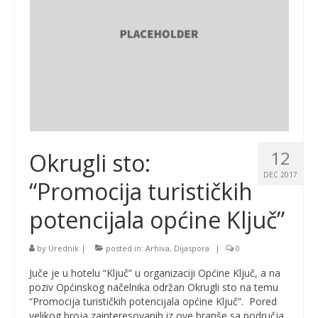
12
Okrugli sto:
DEC 2017
“Promocija turističkih
potencijala općine Ključ”
by
Urednik
|
posted in:
Arhiva
,
Dijaspora
|
0
Juče je u hotelu “Ključ” u organizaciji Općine Ključ, a na
poziv Općinskog načelnika održan Okrugli sto na temu
“Promocija turističkih potencijala općine Ključ”. Pored
velikog broja zainteresovanih iz ove branše sa područja