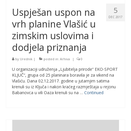
5
Uspješan uspon na
DEC 2017
vrh planine Vlašić u
zimskim uslovima i
dodjela priznanja
by
Urednik
|
posted in:
Arhiva
|
0
U organizaciji udruženja „Ljubitelja prirode“ EKO-SPORT
KLJUČ“, grupa od 25 planinara boravila je za vikend na
Vlašiću. Dana 02.12.2017. godine u jutarnjim satima
krenuli su iz Ključa i nakon kraćeg razmještaja u rejonu
Babanovca u vili Oaza krenuli su na …
Continued