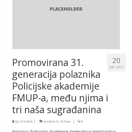
20
Promovirana 31.
DEC 2017
generacija polaznika
Policijske akademije
FMUP-a, među njima i
tri naša sugrađanina
by
Urednik
|
posted in:
Arhiva
|
0
Polaznici Policijske akademije Federalnog ministarstva