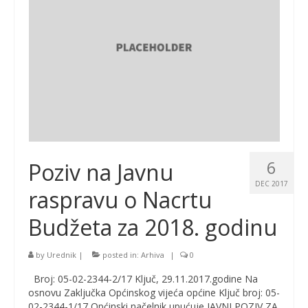
6
Poziv na Javnu
DEC 2017
raspravu o Nacrtu
Budžeta za 2018. godinu
by
Urednik
|
posted in:
Arhiva
|
0
Broj: 05-02-2344-2/17 Ključ, 29.11.2017.godine Na
osnovu Zaključka Općinskog vijeća općine Ključ broj: 05-
02-2344-1/17 Općinski načelnik upućuje JAVNI POZIV ZA