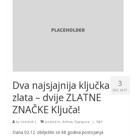
3
Dva najsjajnija ključka
DEC 2017
zlata – dvije ZLATNE
ZNAČKE Ključa!
by
Urednik
|
posted in:
Arhiva
,
Dijaspora
|
0
Dana 02.12. obilježilo se 68 godina postojanja