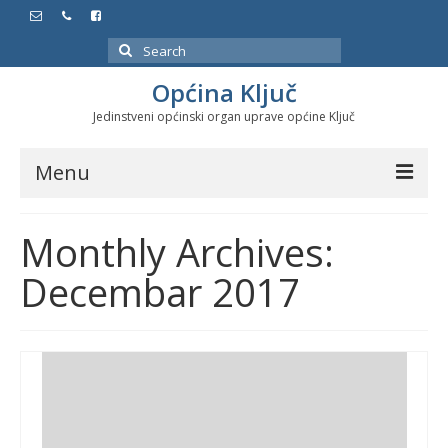
Search
for:
Općina Ključ
Jedinstveni općinski organ uprave općine Ključ
Menu
Dokumenti
Monthly Archives:
Službeni glasnici
Decembar 2017
Javne nabavke
Značajni datumi i manifestacije
Program energetske efikasnosti u stambenom
sektoru