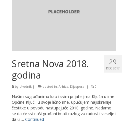
29
Sretna Nova 2018.
DEC 2017
godina
by
Urednik
|
posted in:
Arhiva
,
Dijaspora
|
0
Našim sugrađanima kao i svim prijateljima Ključa u ime
Općine Ključ i u svoje lično ime, upućujem najiskrenije
čestitke u povodu nastupajuće 2018. godine. Nadamo
se da će svi naši građani imati razlog za radost i veselje i
da u …
Continued