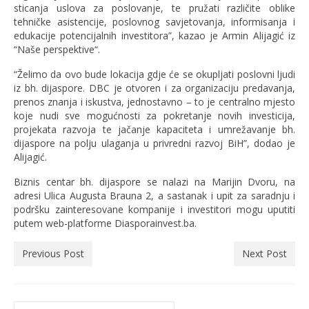
sticanja uslova za poslovanje, te pružati različite oblike
tehničke asistencije, poslovnog savjetovanja, informisanja i
edukacije potencijalnih investitora”, kazao je Armin Alijagić iz
“Naše perspektive“.
“Želimo da ovo bude lokacija gdje će se okupljati poslovni ljudi
iz bh. dijaspore. DBC je otvoren i za organizaciju predavanja,
prenos znanja i iskustva, jednostavno – to je centralno mjesto
koje nudi sve mogućnosti za pokretanje novih investicija,
projekata razvoja te jačanje kapaciteta i umrežavanje bh.
dijaspore na polju ulaganja u privredni razvoj BiH”, dodao je
Alijagić.
Biznis centar bh. dijaspore se nalazi na Marijin Dvoru, na
adresi Ulica Augusta Brauna 2, a sastanak i upit za saradnju i
podršku zainteresovane kompanije i investitori mogu uputiti
putem web-platforme Diasporainvest.ba.
Previous Post
Next Post
Search