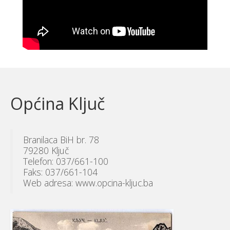
Općina Ključ
Branilaca BiH br. 78
79280 Ključ
Telefon: 037/661-100
Faks: 037/661-104
Web adresa: www.opcina-kljuc.ba