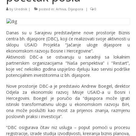
by
Urednik
|
posted in:
Arhiva
,
Dijaspora
|
0
Danas su u Sarajevu predstavljene nove prostorije Biznis
centra bh. dijaspore (DBC), koji će realizovati svoje aktivnosti u
sklopu USAID Projekta “Jačanje uloge dijaspore u
ekonomskom razvoju Bosne i Hercegovine”.
Aktivnosti DBC-a se ostvaruju u saradnji sa lokalnim
partnerskim organizacijama “Naša perspektiva” i “Restart”,
koje već nekoliko godina uspješno djeluju kao servisi podrške
potencijalnim investitorima iz bh. dijaspore.
Nove prostorije DBC-a je predstavio Andrew Boegel, direktor
Odjela za ekonomski razvoj Misije USAID-a u Bosni i
Hercegovini. Boegel je poručio da “dijaspora može igrati
istinski transformativnu ulogu u ekonomskom razvoju BiH,
ona može poslužiti kao most za prijenos znanja, razmjenu
poslovnih praksi i investicija”.
“DBC osigurava čitav niz usluga – poput pomoći u procesu
registracije, izrade studija izvodljivosti, kreiranja biznis planova,