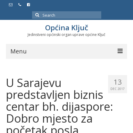
Search
for:
Općina Ključ
Jedinstveni općinski organ uprave općine Ključ
Menu
Dokumenti
U Sarajevu
Službeni glasnici
13
predstavljen biznis
DEC 2017
Javne nabavke
centar bh. dijaspore:
Značajni datumi i manifestacije
Dobro mjesto za
Program energetske efikasnosti u stambenom
sektoru
početak posla