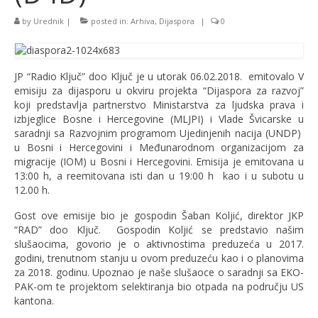
by
Urednik
|
posted in:
Arhiva
,
Dijaspora
|
0
JP “Radio Ključ” doo Ključ je u utorak 06.02.2018. emitovalo V
emisiju za dijasporu u okviru projekta “Dijaspora za razvoj”
koji predstavlja partnerstvo Ministarstva za ljudska prava i
izbjeglice Bosne i Hercegovine (MLJPI) i Vlade Švicarske u
saradnji sa Razvojnim programom Ujedinjenih nacija (UNDP)
u Bosni i Hercegovini i Međunarodnom organizacijom za
migracije (IOM) u Bosni i Hercegovini. Emisija je emitovana u
13:00 h, a reemitovana isti dan u 19:00 h kao i u subotu u
12.00 h.
Gost ove emisije bio je gospodin Šaban Koljić, direktor JKP
“RAD” doo Ključ. Gospodin Koljić se predstavio našim
slušaocima, govorio je o aktivnostima preduzeća u 2017.
godini, trenutnom stanju u ovom preduzeću kao i o planovima
za 2018. godinu. Upoznao je naše slušaoce o saradnji sa EKO-
PAK-om te projektom selektiranja bio otpada na području US
kantona.