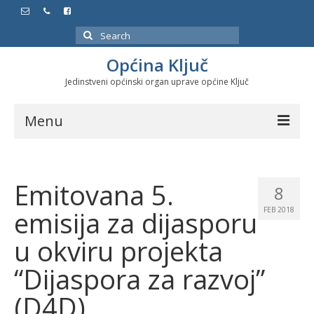
Search
for:
Općina Ključ
Jedinstveni općinski organ uprave općine Ključ
Menu
Dokumenti
Emitovana 5.
Službeni glasnici
8
emisija za dijasporu
FEB 2018
Javne nabavke
u okviru projekta
Značajni datumi i manifestacije
“Dijaspora za razvoj”
Program energetske efikasnosti u stambenom
sektoru
(D4D)