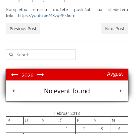
Kompletnu emisiju možete poslušati na sljedećem
linku:
https://youtu.be/4XzqPPk6dmI
Previous Post
Next Post
Search
for:
Avgust
2026
No event found
Februar 2018
P
U
S
Č
P
S
N
1
2
3
4