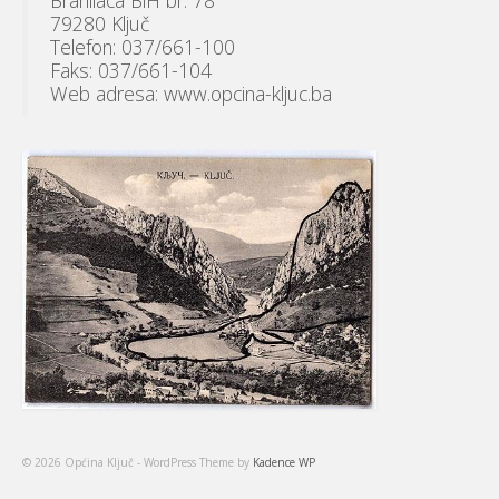
Branilaca BiH br. 78
79280 Ključ
Telefon: 037/661-100
Faks: 037/661-104
Web adresa: www.opcina-kljuc.ba
© 2026 Općina Ključ - WordPress Theme by
Kadence WP