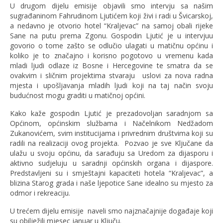
U drugom dijelu emisije objavili smo intervju sa našim
sugrađaninom Fahrudinom Ljutićem koji živi i radi u Švicarskoj,
a nedavno je otvorio hotel “Kraljevac” na samoj obali rijeke
Sane na putu prema Zgonu. Gospodin Ljutić je u intervjuu
govorio o tome zašto se odlučio ulagati u matičnu općinu i
koliko je to značajno i korisno pogotovo u vremenu kada
mladi ljudi odlaze iz Bosne i Hercegovine te smatra da se
ovakvim i sličnim projektima stvaraju uslovi za nova radna
mjesta i upošljavanja mladih ljudi koji na taj način svoju
budućnost mogu graditi u matičnoj općini.
Kako kaže gospodin Ljutić je prezadovoljan saradnjom sa
Općinom, općinskim službama i Načelnikom Nedžadom
Zukanovićem, svim institucijama i privrednim društvima koji su
radili na realizaciji ovog projekta. Pozvao je sve Ključane da
ulažu u svoju općinu, da sarađuju sa Uredom za dijasporu i
aktivno sudjeluju u saradnji općinskih organa i dijaspore.
Predstavljeni su i smještajni kapaciteti hotela “Kraljevac”, a
blizina Starog grada i naše ljepotice Sane idealno su mjesto za
odmor i rekreaciju.
U trećem dijelu emisije naveli smo najznačajnije događaje koji
su obilježili mjesec januar u Ključu.