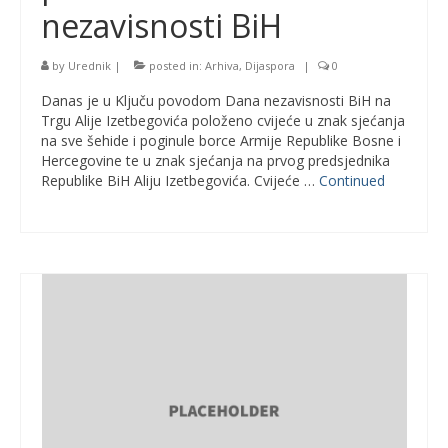
nezavisnosti BiH
by
Urednik
|
posted in:
Arhiva
,
Dijaspora
|
0
Danas je u Ključu povodom Dana nezavisnosti BiH na
Trgu Alije Izetbegovića položeno cvijeće u znak sjećanja
na sve šehide i poginule borce Armije Republike Bosne i
Hercegovine te u znak sjećanja na prvog predsjednika
Republike BiH Aliju Izetbegovića. Cvijeće …
Continued