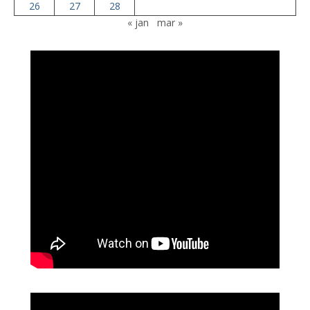
26
27
28
« jan
mar »