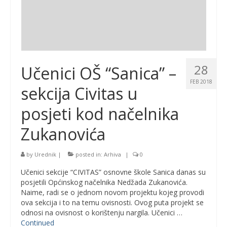
28
Učenici OŠ “Sanica” –
FEB 2018
sekcija Civitas u
posjeti kod načelnika
Zukanovića
by
Urednik
|
posted in:
Arhiva
|
0
Učenici sekcije “CIVITAS” osnovne škole Sanica danas su
posjetili Općinskog načelnika Nedžada Zukanovića.
Naime, radi se o jednom novom projektu kojeg provodi
ova sekcija i to na temu ovisnosti. Ovog puta projekt se
odnosi na ovisnost o korištenju nargila. Učenici …
Continued