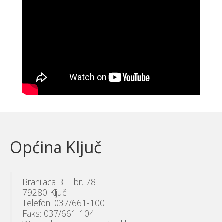
Općina Ključ
Branilaca BiH br. 78
79280 Ključ
Telefon: 037/661-100
Faks: 037/661-104