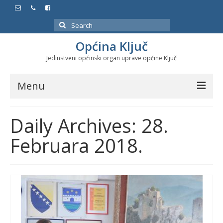
Search
for:
Općina Ključ
Jedinstveni općinski organ uprave općine Ključ
Menu
Dokumenti
Daily Archives: 28.
Službeni glasnici
Februara 2018.
Javne nabavke
Značajni datumi i manifestacije
Program energetske efikasnosti u stambenom
sektoru