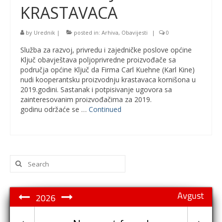
KRASTAVACA
by
Urednik
|
posted in:
Arhiva
,
Obavijesti
|
0
Služba za razvoj, privredu i zajedničke poslove općine
Ključ obavještava poljoprivredne proizvođače sa
područja općine Ključ da Firma Carl Kuehne (Karl Kine)
nudi kooperantsku proizvodnju krastavaca kornišona u
2019.godini. Sastanak i potpisivanje ugovora sa
zainteresovanim proizvođačima za 2019.
godinu održaće se …
Continued
Search
for:
Avgust
2026