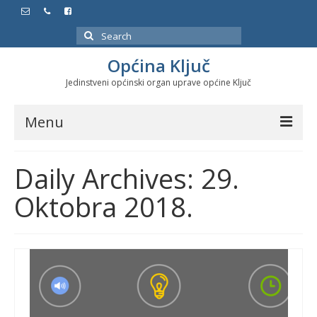
Search
for:
Općina Ključ
Jedinstveni općinski organ uprave općine Ključ
Menu
Dokumenti
Daily Archives: 29.
Službeni glasnici
Oktobra 2018.
Javne nabavke
Značajni datumi i manifestacije
Program energetske efikasnosti u stambenom
sektoru