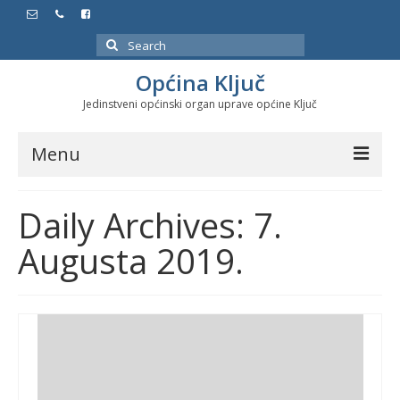
Search
for:
Općina Ključ
Jedinstveni općinski organ uprave općine Ključ
Menu
Dokumenti
Daily Archives: 7.
Službeni glasnici
Augusta 2019.
Javne nabavke
Značajni datumi i manifestacije
Program energetske efikasnosti u stambenom
sektoru