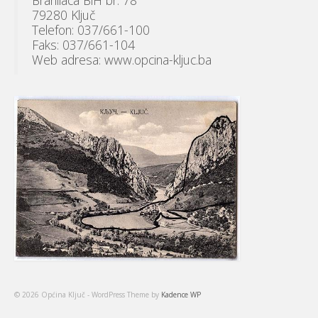
79280 Ključ
Telefon: 037/661-100
Faks: 037/661-104
Web adresa: www.opcina-kljuc.ba
© 2026 Općina Ključ - WordPress Theme by
Kadence WP