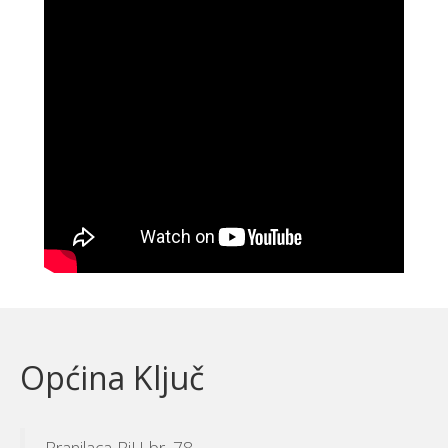
Općina Ključ
Branilaca BiH br. 78