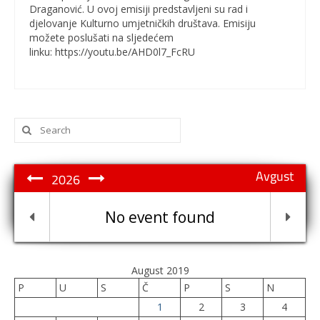
Draganović. U ovoj emisiji predstavljeni su rad i
djelovanje Kulturno umjetničkih društava. Emisiju
možete poslušati na sljedećem
linku: https://youtu.be/AHD0l7_FcRU
Search
for:
Avgust
2026
No event found
August 2019
P
U
S
Č
P
S
N
1
2
3
4