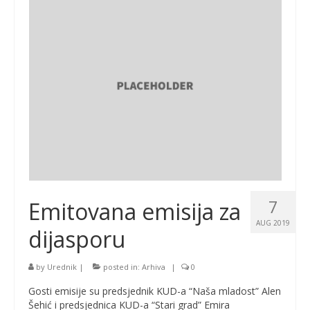
7
Emitovana emisija za
AUG 2019
dijasporu
by
Urednik
|
posted in:
Arhiva
|
0
Gosti emisije su predsjednik KUD-a “Naša mladost” Alen
Šehić i predsjednica KUD-a “Stari grad” Emira