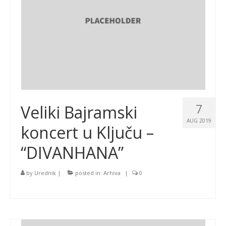
7
Veliki Bajramski
AUG 2019
koncert u Ključu –
“DIVANHANA”
by
Urednik
|
posted in:
Arhiva
|
0