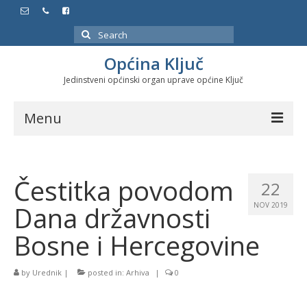
Search
for:
Općina Ključ
Jedinstveni općinski organ uprave općine Ključ
Menu
Dokumenti
Čestitka povodom
Službeni glasnici
22
Dana državnosti
NOV 2019
Javne nabavke
Bosne i Hercegovine
Značajni datumi i manifestacije
Program energetske efikasnosti u stambenom
by
Urednik
|
posted in:
Arhiva
|
0
sektoru