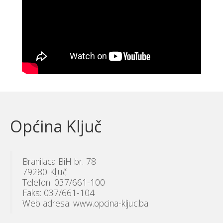
Općina Ključ
Branilaca BiH br. 78
79280 Ključ
Telefon: 037/661-100
Faks: 037/661-104
Web adresa: www.opcina-kljuc.ba