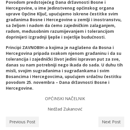
Povodom predstojećeg Dana državnosti Bosne i
Hercegovine, u ime Jedinstvenog općinskog organa
uprave Općine Ključ, upućujemo iskrene čestitke svim
građanima Bosne i Hercegovine u zemlji i inostranstvu,
sa željom i nadom da ćemo zajedničkim zalaganjem,
radom, međusobnim razumijevanjem i tolerancijom
doprinijeti izgradnji ljepše i svjetlije budućnosti.
Principi ZAVNOBIH-a kojima je naglašeno da Bosna i
Hercegovina pripada svakom njenom građaninu i da su
tolerancija i zajednički život jedini ispravan put za sve,
danas su nam potrebniji nego ikada do sada. U duhu tih
misli, svojim sugrađanima i sugrađankama i svim
Bosancima i Hercegovcima, upućujem srdačnu čestitku
povodom 25. novembra – Dana državnosti Bosne i
Hercegovine.
OPĆINSKI NAČELNIK
Nedžad Zukanović
Previous Post
Next Post