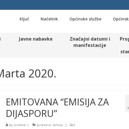
Ključ
Načelnik
Općinske službe
Općinsk
i
Javne nabavke
Značajni datumi i
Pro
manifestacije
sta
 Marta 2020.
EMITOVANA “EMISIJA ZA
DIJASPORU”
by
Urednik
|
posted in:
Arhiva
|
0