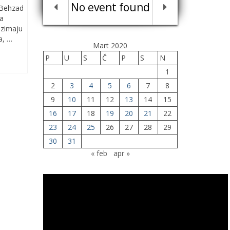
No event found
r Behzad
la
uzimaju
a, …
Mart 2020
P
U
S
Č
P
S
N
1
2
3
4
5
6
7
8
9
10
11
12
13
14
15
16
17
18
19
20
21
22
23
24
25
26
27
28
29
30
31
« feb
apr »