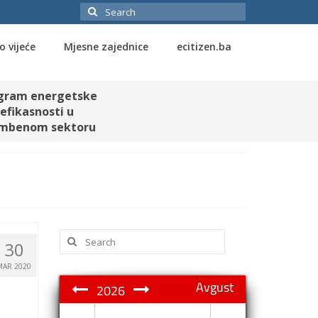
Search
for:
o vijeće
Mjesne zajednice
ecitizen.ba
gram energetske
efikasnosti u
mbenom sektoru
Search
30
for:
MAR 2020
Avgust
2026