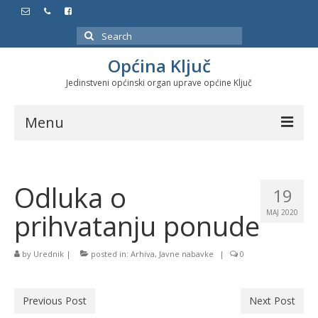
Search
for:
Općina Ključ
Jedinstveni općinski organ uprave općine Ključ
Menu
Dokumenti
Odluka o
Službeni glasnici
19
prihvatanju ponude
MAJ 2020
Javne nabavke
Značajni datumi i manifestacije
by
Urednik
|
posted in:
Arhiva
,
Javne nabavke
|
0
Program energetske efikasnosti u stambenom
sektoru
Previous Post
Next Post