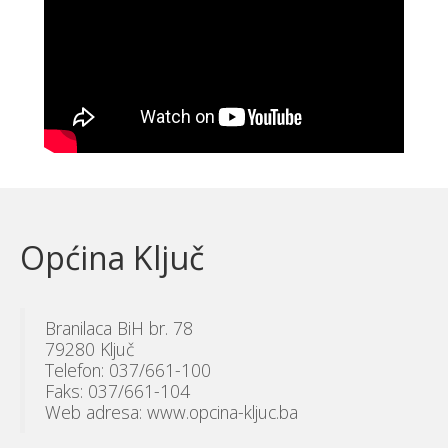
Općina Ključ
Branilaca BiH br. 78
79280 Ključ
Telefon: 037/661-100
Faks: 037/661-104
Web adresa: www.opcina-kljuc.ba