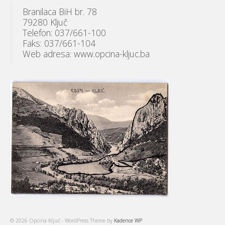
Branilaca BiH br. 78
79280 Ključ
Telefon: 037/661-100
Faks: 037/661-104
Web adresa: www.opcina-kljuc.ba
© 2026 Općina Ključ - WordPress Theme by
Kadence WP