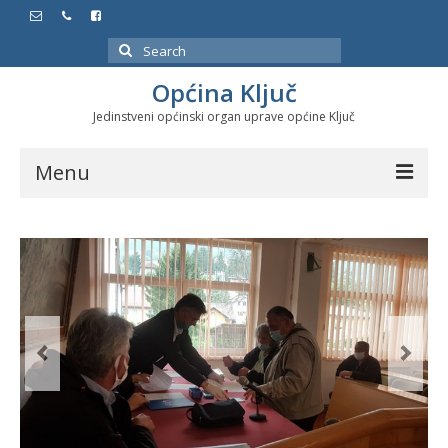
Search
for:
Općina Ključ
Jedinstveni općinski organ uprave općine Ključ
Menu
Dokumenti
Službeni glasnici
Javne nabavke
Značajni datumi i manifestacije
Program energetske efikasnosti u stambenom
sektoru