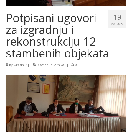
Potpisani ugovori
19
za izgradnju i
MAJ 2020
rekonstrukciju 12
stambenih objekata
by
Urednik
|
posted in:
Arhiva
|
0