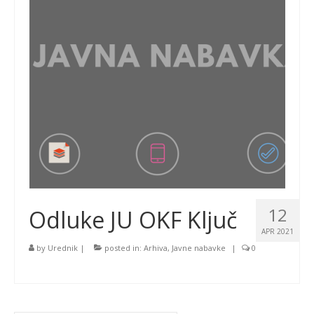
12
Odluke JU OKF Ključ
APR 2021
by
Urednik
|
posted in:
Arhiva
,
Javne nabavke
|
0