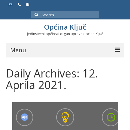
Search
for:
Općina Ključ
Jedinstveni općinski organ uprave općine Ključ
Menu
Dokumenti
Daily Archives: 12.
Službeni glasnici
Aprila 2021.
Javne nabavke
Značajni datumi i manifestacije
Program energetske efikasnosti u stambenom
sektoru