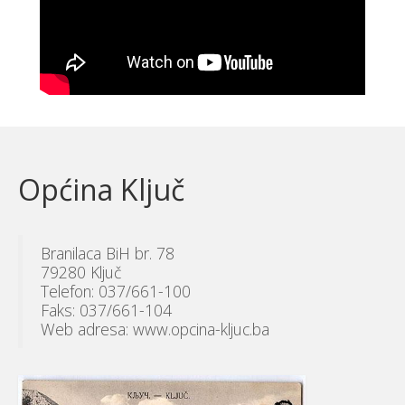
Općina Ključ
Branilaca BiH br. 78
79280 Ključ
Telefon: 037/661-100
Faks: 037/661-104
Web adresa: www.opcina-kljuc.ba