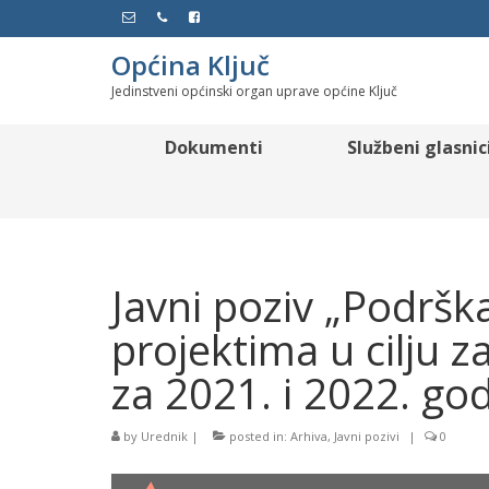
Općina Ključ
Jedinstveni općinski organ uprave općine Ključ
Dokumenti
Službeni glasnic
Javni poziv „Podrška
projektima u cilju 
za 2021. i 2022. go
by
Urednik
|
posted in:
Arhiva
,
Javni pozivi
|
0