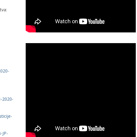
tva:
2020-
e-2020-
icije-
-JP-