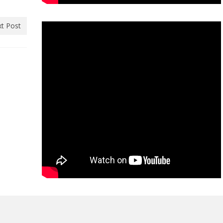
t Post