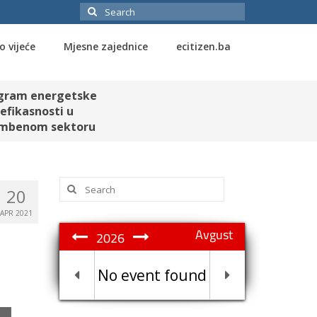
Search
for:
o vijeće
Mjesne zajednice
ecitizen.ba
gram energetske
efikasnosti u
mbenom sektoru
Search
20
for:
APR 2021
Avgust
2026
No event found