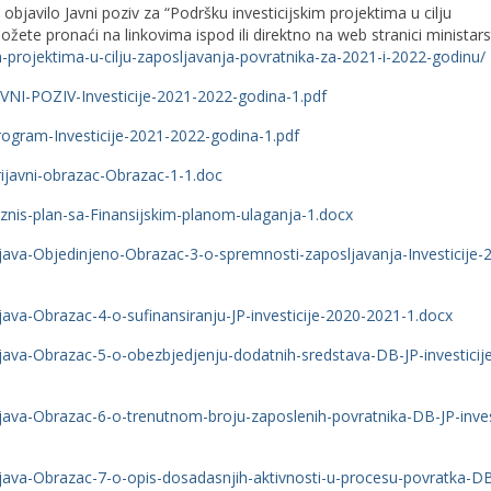
 objavilo Javni poziv za “Podršku investicijskim projektima u cilju
žete pronaći na linkovima ispod ili direktno na web stranici ministars
im-projektima-u-cilju-zaposljavanja-povratnika-za-2021-i-2022-godinu/
AVNI-POZIV-Investicije-2021-2022-godina-1.pdf
rogram-Investicije-2021-2022-godina-1.pdf
rijavni-obrazac-Obrazac-1-1.doc
iznis-plan-sa-Finansijskim-planom-ulaganja-1.docx
zjava-Objedinjeno-Obrazac-3-o-spremnosti-zaposljavanja-Investicije-
java-Obrazac-4-o-sufinansiranju-JP-investicije-2020-2021-1.docx
zjava-Obrazac-5-o-obezbjedjenju-dodatnih-sredstava-DB-JP-investicij
zjava-Obrazac-6-o-trenutnom-broju-zaposlenih-povratnika-DB-JP-invest
zjava-Obrazac-7-o-opis-dosadasnjih-aktivnosti-u-procesu-povratka-DB