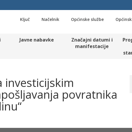
Ključ
Načelnik
Općinske službe
Općinsk
i
Javne nabavke
Značajni datumi i
Pro
manifestacije
sta
 investicijskim
zapošljavanja povratnika
dinu“