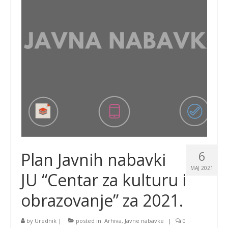
6
Plan Javnih nabavki
MAJ 2021
JU “Centar za kulturu i
obrazovanje” za 2021.
by
Urednik
|
posted in:
Arhiva
,
Javne nabavke
|
0