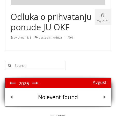
6
Odluka o prihvatanju
MAJ 2021
ponude JU OKF
by
Urednik
|
posted in:
Arhiva
|
0
Search
for:
Avgust
2026
No event found