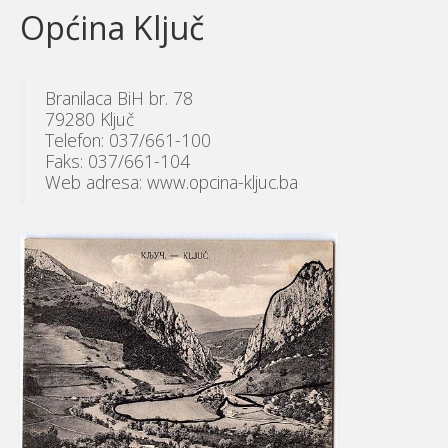
Općina Ključ
Branilaca BiH br. 78
79280 Ključ
Telefon: 037/661-100
Faks: 037/661-104
Web adresa: www.opcina-kljuc.ba