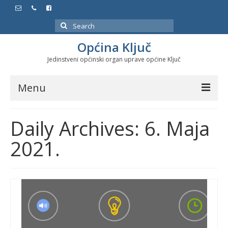
Search
for:
Općina Ključ
Jedinstveni općinski organ uprave općine Ključ
Menu
Dokumenti
Daily Archives: 6. Maja
Službeni glasnici
2021.
Javne nabavke
Značajni datumi i manifestacije
Program energetske efikasnosti u stambenom
sektoru