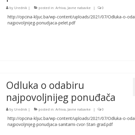
by
Urednik
|
posted in:
Arhiva
,
Javne nabavke
|
0
http://opcina-kljuc.ba/wp-content/uploads/2021/07/Odluka-o-oda
najpovoljnijeg-ponudjaca-pelet.pdf
Odluka o odabiru
najpovoljnijeg ponuđača
by
Urednik
|
posted in:
Arhiva
,
Javne nabavke
|
0
http://opcina-kljuc.ba/wp-content/uploads/2021/07/Odluka-o-oda
najpovoljnijeg-ponudjaca-sanitarni-cvor-Stari-grad.pdf