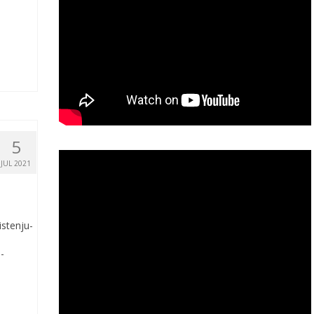
5
JUL 2021
stenju-
-