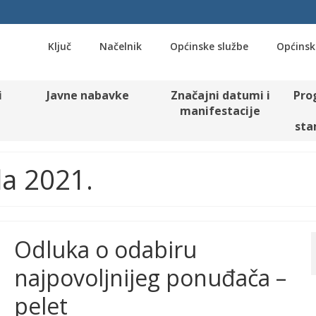
Ključ
Načelnik
Općinske službe
Općinsk
i
Javne nabavke
Značajni datumi i
Pro
manifestacije
sta
ula 2021.
Odluka o odabiru
najpovoljnijeg ponuđača –
pelet