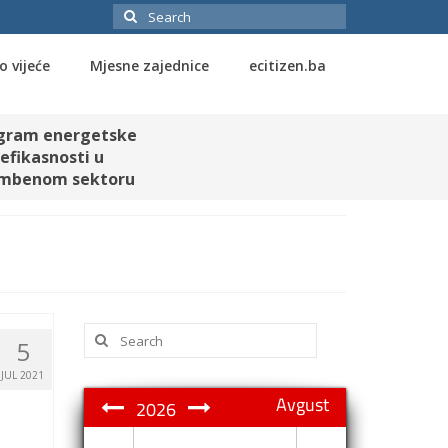
Search
for:
o vijeće
Mjesne zajednice
ecitizen.ba
gram energetske
efikasnosti u
mbenom sektoru
Search
5
for:
JUL 2021
Avgust
2026