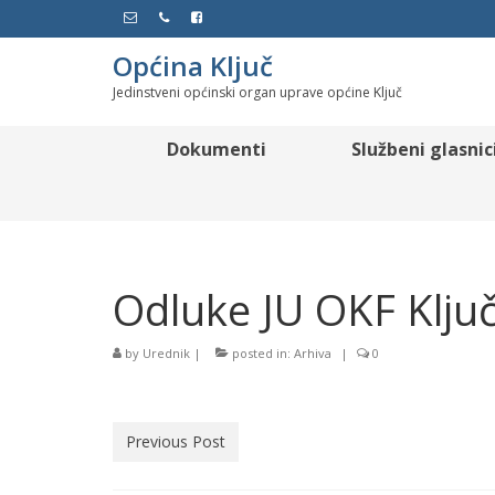
Općina Ključ
Jedinstveni općinski organ uprave općine Ključ
Dokumenti
Službeni glasnic
Odluke JU OKF Klju
by
Urednik
|
posted in:
Arhiva
|
0
Previous Post