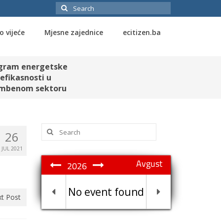
Search
for:
o vijeće
Mjesne zajednice
ecitizen.ba
gram energetske
efikasnosti u
mbenom sektoru
Search
26
for:
JUL 2021
Avgust
2026
No event found
t Post