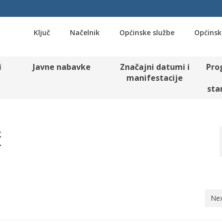
Ključ
Načelnik
Općinske službe
Općinsk
i
Javne nabavke
Značajni datumi i
Pro
manifestacije
sta
č
Nex