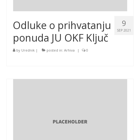
9
Odluke o prihvatanju
SEP 2021
ponuda JU OKF Ključ
by
Urednik
|
posted in:
Arhiva
|
0