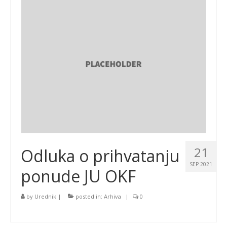
21
Odluka o prihvatanju
SEP 2021
ponude JU OKF
by
Urednik
|
posted in:
Arhiva
|
0