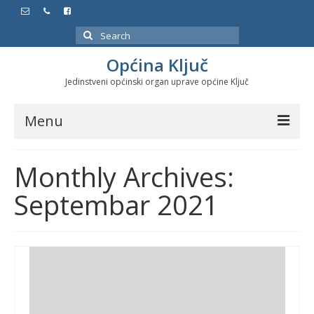
Search
for:
Općina Ključ
Jedinstveni općinski organ uprave općine Ključ
Menu
Dokumenti
Monthly Archives:
Službeni glasnici
Septembar 2021
Javne nabavke
Značajni datumi i manifestacije
Program energetske efikasnosti u stambenom
sektoru