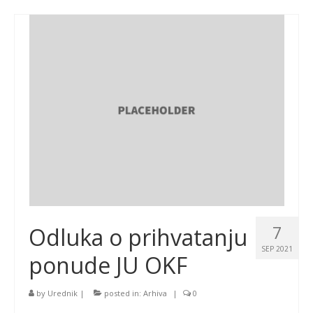
7
Odluka o prihvatanju
SEP 2021
ponude JU OKF
by
Urednik
|
posted in:
Arhiva
|
0