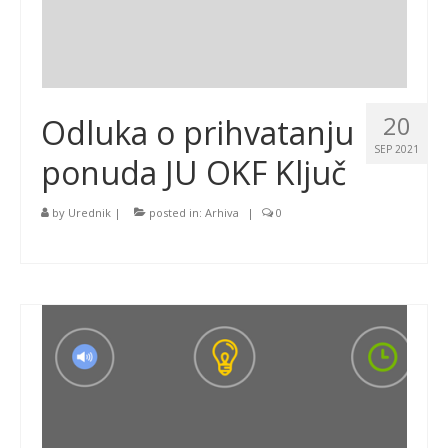
20
Odluka o prihvatanju
SEP 2021
ponuda JU OKF Ključ
by
Urednik
|
posted in:
Arhiva
|
0