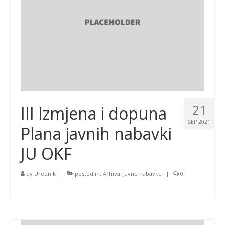
21
III Izmjena i dopuna
SEP 2021
Plana javnih nabavki
JU OKF
by
Urednik
|
posted in:
Arhiva
,
Javne nabavke
|
0