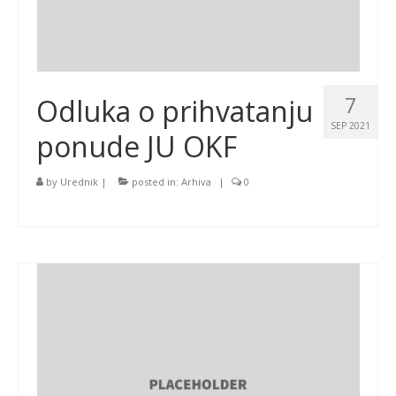
7
Odluka o prihvatanju
SEP 2021
ponude JU OKF
by
Urednik
|
posted in:
Arhiva
|
0