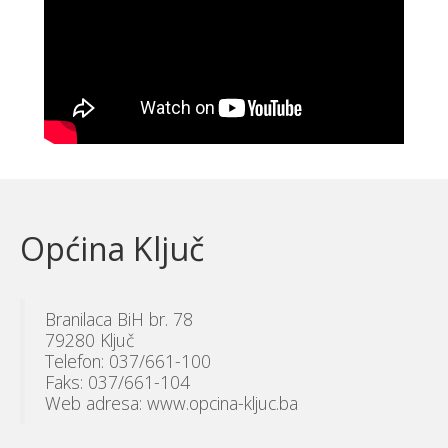
Općina Ključ
Branilaca BiH br. 78
79280 Ključ
Telefon: 037/661-100
Faks: 037/661-104
Web adresa: www.opcina-kljuc.ba