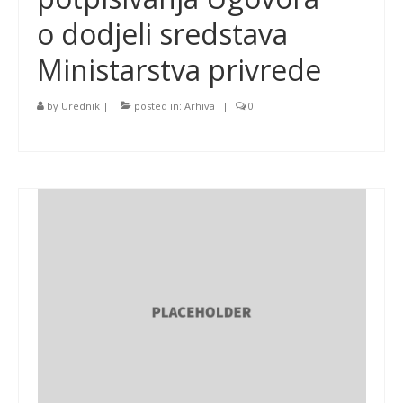
o dodjeli sredstava
Ministarstva privrede
by
Urednik
|
posted in:
Arhiva
|
0