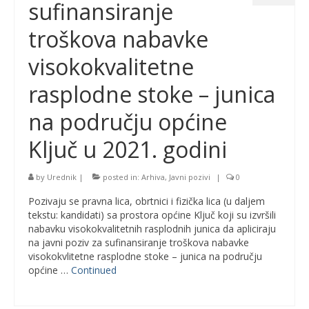
sufinansiranje
troškova nabavke
visokokvalitetne
rasplodne stoke – junica
na području općine
Ključ u 2021. godini
by
Urednik
|
posted in:
Arhiva
,
Javni pozivi
|
0
Pozivaju se pravna lica, obrtnici i fizička lica (u daljem
tekstu: kandidati) sa prostora općine Ključ koji su izvršili
nabavku visokokvalitetnih rasplodnih junica da apliciraju
na javni poziv za sufinansiranje troškova nabavke
visokokvlitetne rasplodne stoke – junica na području
općine …
Continued