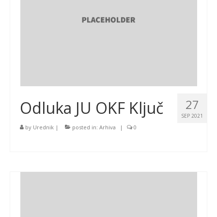
27
Odluka JU OKF Ključ
SEP 2021
by
Urednik
|
posted in:
Arhiva
|
0