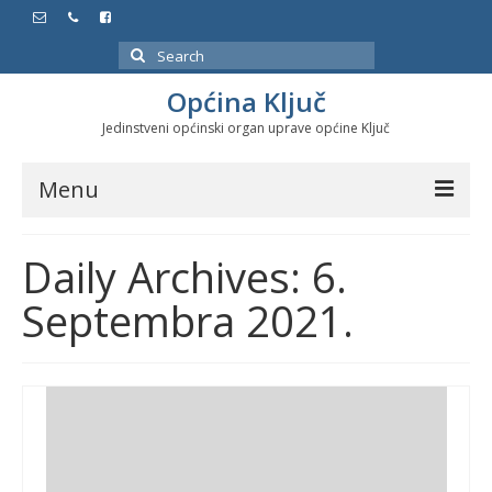
Search
for:
Općina Ključ
Jedinstveni općinski organ uprave općine Ključ
Menu
Dokumenti
Daily Archives: 6.
Službeni glasnici
Septembra 2021.
Javne nabavke
Značajni datumi i manifestacije
Program energetske efikasnosti u stambenom
sektoru