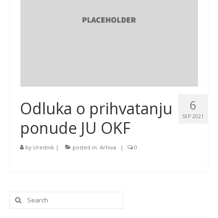
6
Odluka o prihvatanju
SEP 2021
ponude JU OKF
by
Urednik
|
posted in:
Arhiva
|
0
Search
for: