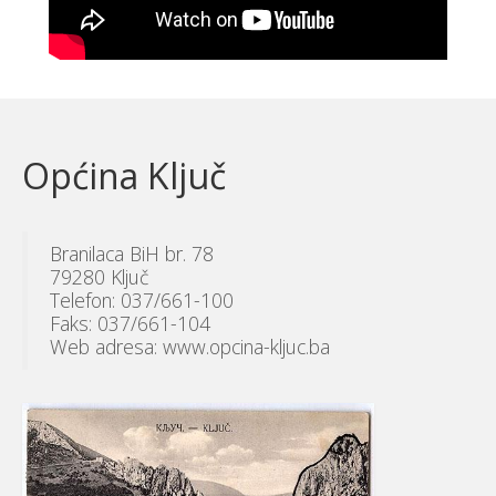
Općina Ključ
Branilaca BiH br. 78
79280 Ključ
Telefon: 037/661-100
Faks: 037/661-104
Web adresa: www.opcina-kljuc.ba