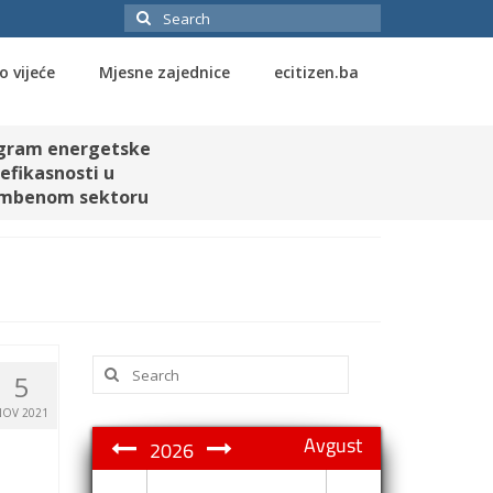
Search
for:
o vijeće
Mjesne zajednice
ecitizen.ba
gram energetske
efikasnosti u
mbenom sektoru
Search
5
for:
NOV 2021
Avgust
2026