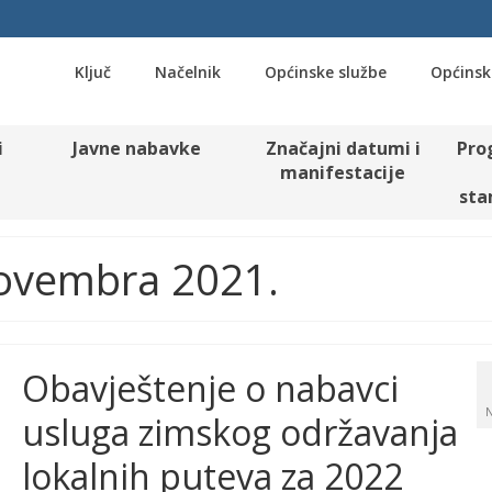
Ključ
Načelnik
Općinske službe
Općinsk
i
Javne nabavke
Značajni datumi i
Pro
manifestacije
sta
Novembra 2021.
Obavještenje o nabavci
usluga zimskog održavanja
lokalnih puteva za 2022