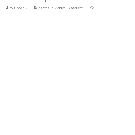
by
Urednik
|
posted in:
Arhiva
,
Obavijesti
|
0