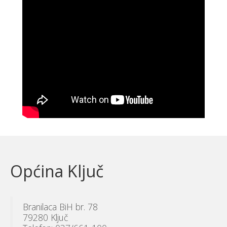
Općina Ključ
Branilaca BiH br. 78
79280 Ključ