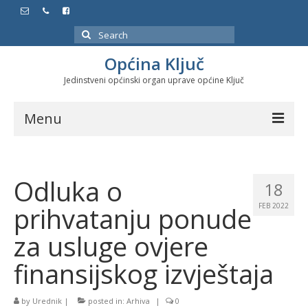
Search
for:
Općina Ključ
Jedinstveni općinski organ uprave općine Ključ
Menu
Dokumenti
Odluka o
Službeni glasnici
18
prihvatanju ponude
FEB 2022
Javne nabavke
za usluge ovjere
Značajni datumi i manifestacije
finansijskog izvještaja
Program energetske efikasnosti u stambenom
sektoru
by
Urednik
|
posted in:
Arhiva
|
0