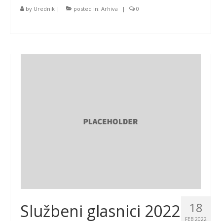
by
Urednik
|
posted in:
Arhiva
|
0
18
Službeni glasnici 2022
FEB 2022