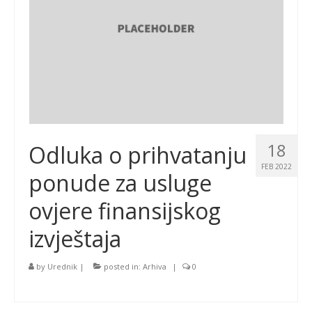
18
Odluka o prihvatanju
FEB 2022
ponude za usluge
ovjere finansijskog
izvještaja
by
Urednik
|
posted in:
Arhiva
|
0