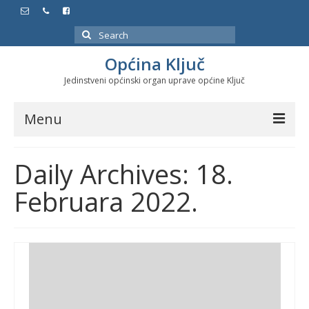
Search
for:
Općina Ključ
Jedinstveni općinski organ uprave općine Ključ
Menu
Dokumenti
Daily Archives: 18.
Službeni glasnici
Februara 2022.
Javne nabavke
Značajni datumi i manifestacije
Program energetske efikasnosti u stambenom
sektoru