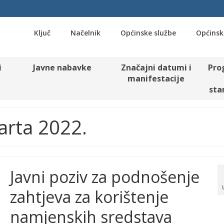
Ključ
Načelnik
Općinske službe
Općinsk
i
Javne nabavke
Značajni datumi i
Pro
manifestacije
sta
Marta 2022.
Javni poziv za podnošenje
zahtjeva za korištenje
namjenskih sredstava