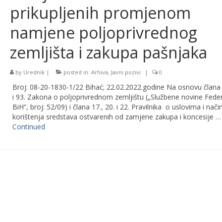
prikupljenih promjenom
namjene poljoprivrednog
zemljišta i zakupa pašnjaka
by
Urednik
|
posted in:
Arhiva
,
Javni pozivi
|
0
Broj: 08-20-1830-1/22 Bihać; 22.02.2022.godine Na osnovu člana 
i 93. Zakona o poljoprivrednom zemljištu („Službene novine Feder
BiH“, broj: 52/09) i člana 17., 20. i 22. Pravilnika o uslovima i nači
korištenja sredstava ostvarenih od zamjene zakupa i koncesije …
Continued