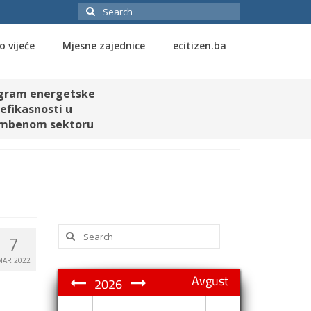
Search
for:
o vijeće
Mjesne zajednice
ecitizen.ba
gram energetske
efikasnosti u
mbenom sektoru
Search
7
for:
MAR 2022
Avgust
2026