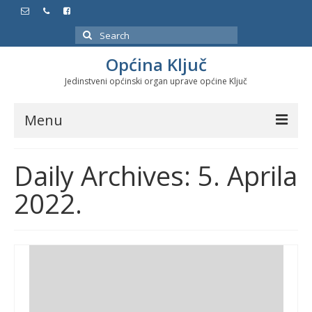
Search
for:
Općina Ključ
Jedinstveni općinski organ uprave općine Ključ
Menu
Dokumenti
Daily Archives: 5. Aprila
Službeni glasnici
2022.
Javne nabavke
Značajni datumi i manifestacije
Program energetske efikasnosti u stambenom
sektoru