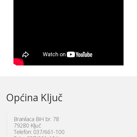
Općina Ključ
Branilaca BiH br. 78
79280 Ključ
Telefon: 037/661-100