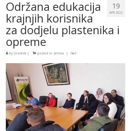
Održana edukacija
19
krajnjih korisnika
APR 2022
za dodjelu plastenika i
opreme
by
Urednik
|
posted in:
Arhiva
|
0