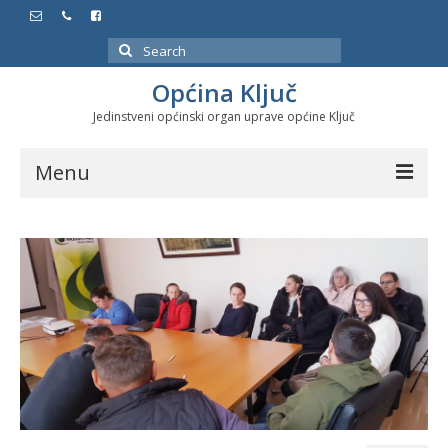
Search
for:
Općina Ključ
Jedinstveni općinski organ uprave općine Ključ
Menu
Dokumenti
Službeni glasnici
Javne nabavke
Značajni datumi i manifestacije
Program energetske efikasnosti u stambenom
sektoru