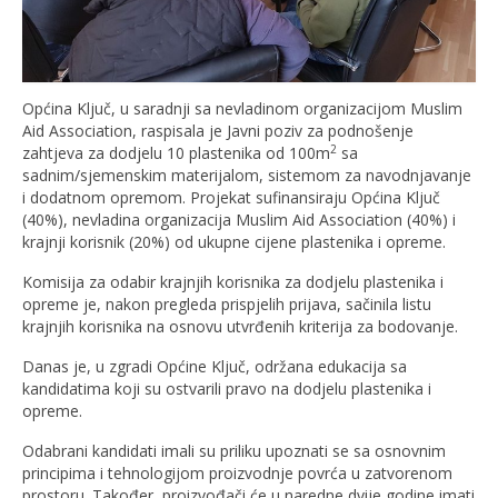
Općina Ključ, u saradnji sa nevladinom organizacijom Muslim
Aid Association, raspisala je Javni poziv za podnošenje
2
zahtjeva za dodjelu 10 plastenika od 100m
sa
sadnim/sjemenskim materijalom, sistemom za navodnjavanje
i dodatnom opremom. Projekat sufinansiraju Općina Ključ
(40%), nevladina organizacija Muslim Aid Association (40%) i
krajnji korisnik (20%) od ukupne cijene plastenika i opreme.
Komisija za odabir krajnjih korisnika za dodjelu plastenika i
opreme je, nakon pregleda prispjelih prijava, sačinila listu
krajnjih korisnika na osnovu utvrđenih kriterija za bodovanje.
Danas je, u zgradi Općine Ključ, održana edukacija sa
kandidatima koji su ostvarili pravo na dodjelu plastenika i
opreme.
Odabrani kandidati imali su priliku upoznati se sa osnovnim
principima i tehnologijom proizvodnje povrća u zatvorenom
prostoru. Također, proizvođači će u naredne dvije godine imati