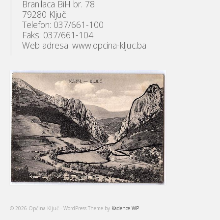
Branilaca BiH br. 78
79280 Ključ
Telefon: 037/661-100
Faks: 037/661-104
Web adresa: www.opcina-kljuc.ba
© 2026 Općina Ključ - WordPress Theme by
Kadence WP