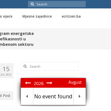
Search
for:
o vijeće
Mjesne zajednice
ecitizen.ba
gram energetske
efikasnosti u
mbenom sektoru
Search
15
for:
JUL 2022
Avgust
2026
No event found
t Post