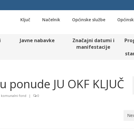
Ključ
Načelnik
Općinske službe
Općinsk
i
Javne nabavke
Značajni datumi i
Pro
manifestacije
sta
ju ponude JU OKF KLJUČ
i komunalni fond
|
0
Nex