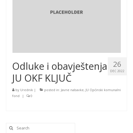
26
Odluke i obavještenja
DEC 2022
JU OKF KLJUČ
by
Urednik
|
posted in:
Javne nabavke
,
JU Općinski komunalni
fond
|
0
Search
for: