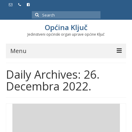
Search
for:
Općina Ključ
Jedinstveni općinski organ uprave općine Ključ
Menu
Dokumenti
Daily Archives: 26.
Službeni glasnici
Decembra 2022.
Javne nabavke
Značajni datumi i manifestacije
Program energetske efikasnosti u stambenom
sektoru