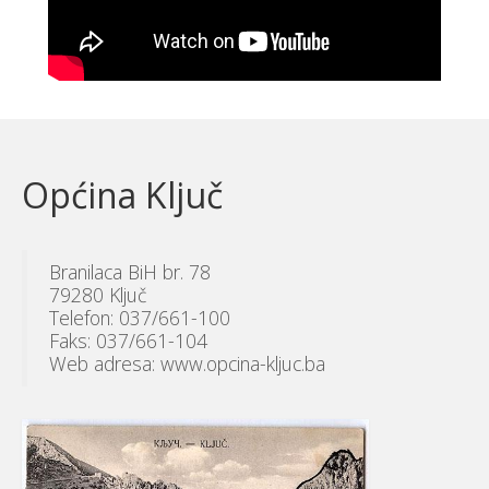
Općina Ključ
Branilaca BiH br. 78
79280 Ključ
Telefon: 037/661-100
Faks: 037/661-104
Web adresa: www.opcina-kljuc.ba