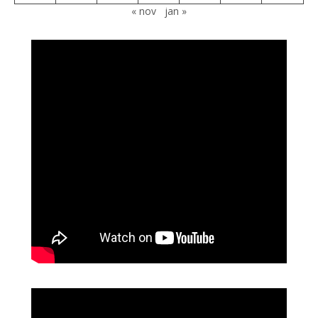
« nov
jan »