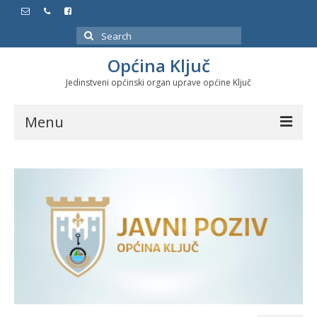
Search
for:
Općina Ključ
Jedinstveni općinski organ uprave općine Ključ
Menu
Dokumenti
Službeni glasnici
Javne nabavke
Značajni datumi i manifestacije
Program energetske efikasnosti u stambenom
sektoru