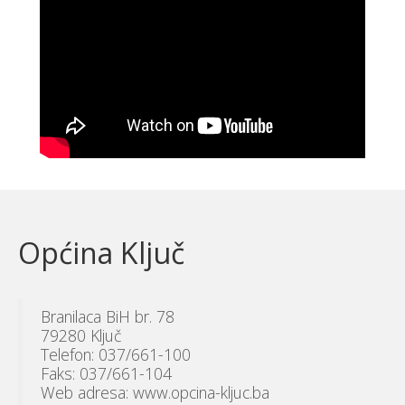
Općina Ključ
Branilaca BiH br. 78
79280 Ključ
Telefon: 037/661-100
Faks: 037/661-104
Web adresa: www.opcina-kljuc.ba