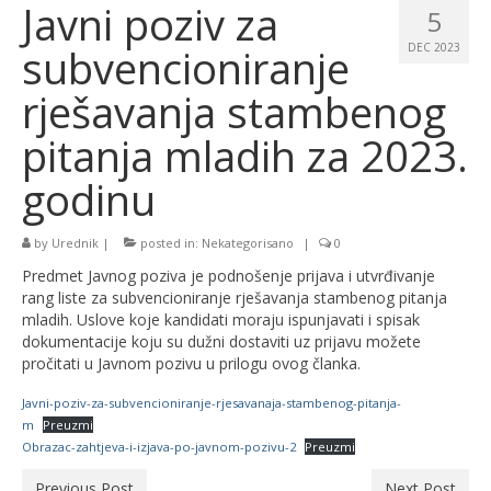
Javni poziv za
5
subvencioniranje
DEC 2023
rješavanja stambenog
pitanja mladih za 2023.
godinu
by
Urednik
|
posted in:
Nekategorisano
|
0
Predmet Javnog poziva je podnošenje prijava i utvrđivanje
rang liste za subvencioniranje rješavanja stambenog pitanja
mladih. Uslove koje kandidati moraju ispunjavati i spisak
dokumentacije koju su dužni dostaviti uz prijavu možete
pročitati u Javnom pozivu u prilogu ovog članka.
Javni-poziv-za-subvencioniranje-rjesavanaja-stambenog-pitanja-
m
Preuzmi
Obrazac-zahtjeva-i-izjava-po-javnom-pozivu-2
Preuzmi
Previous Post
Next Post