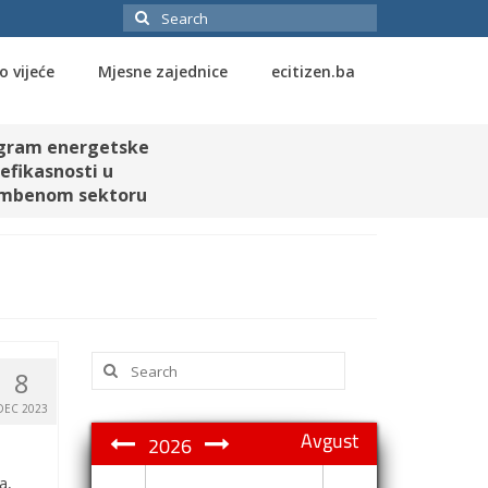
Search
for:
o vijeće
Mjesne zajednice
ecitizen.ba
gram energetske
efikasnosti u
mbenom sektoru
Search
8
for:
DEC 2023
Avgust
2026
a,