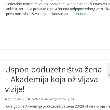
Federalno ministarstvo poljoprivrede, vodoprivrede i šumarstva 
anketu, prikuplja podatke o površinama poljoprivrednog zemljišta
privatnom vlasništvu koje se koriste za …
Continued
Uspon poduzetništva žena
– Akademija koja oživljava
vizije!
by
Urednik
|
posted in:
Nekategorisano
|
0
Ove godine Akademija poduzetništva žena 23/24 otvara svoja vr