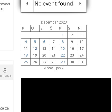
No event found
provodi
 u
Decembar 2023
P
U
S
Č
P
S
N
1
2
3
4
5
6
7
8
9
10
11
12
13
14
15
16
17
18
19
20
21
22
23
24
25
26
27
28
29
30
31
« nov
jan »
8
DEC 2023
ata za