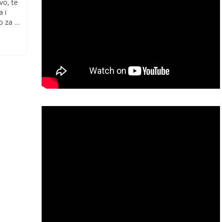
vo, te
a i
mo za …