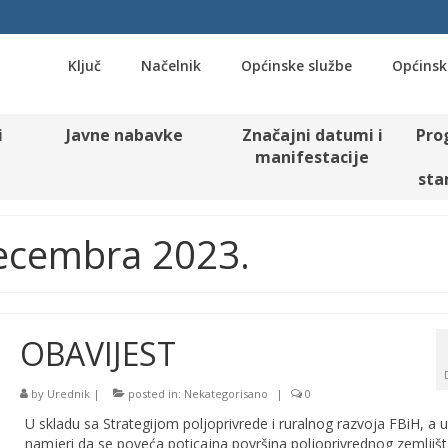
Ključ
Načelnik
Općinske službe
Općinsk
i
Javne nabavke
Značajni datumi i
Pro
manifestacije
sta
Decembra 2023.
OBAVIJEST
by
Urednik
|
posted in:
Nekategorisano
|
0
U skladu sa Strategijom poljoprivrede i ruralnog razvoja FBiH, a u
namjeri da se poveća poticajna površina poljoprivrednog zemljišt