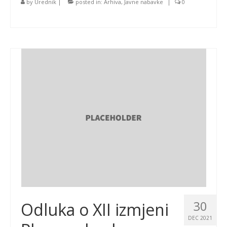
by
Urednik
|
posted in:
Arhiva
,
Javne nabavke
|
0
30
Odluka o XII izmjeni
DEC 2021