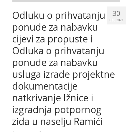
30
Odluku o prihvatanju
DEC 2021
ponude za nabavku
cijevi za propuste i
Odluka o prihvatanju
ponude za nabavku
usluga izrade projektne
dokumentacije
natkrivanje Ižnice i
izgradnja potpornog
zida u naselju Ramići