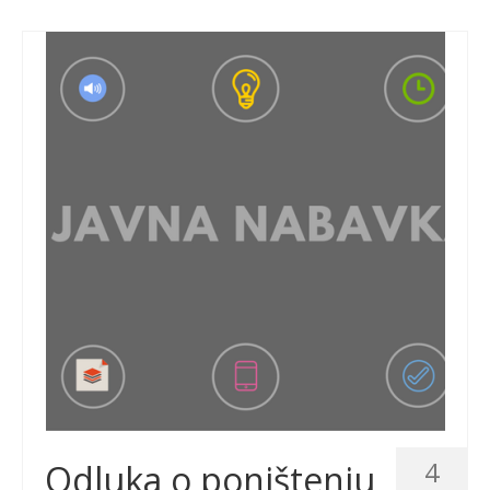
4
Odluka o poništenju