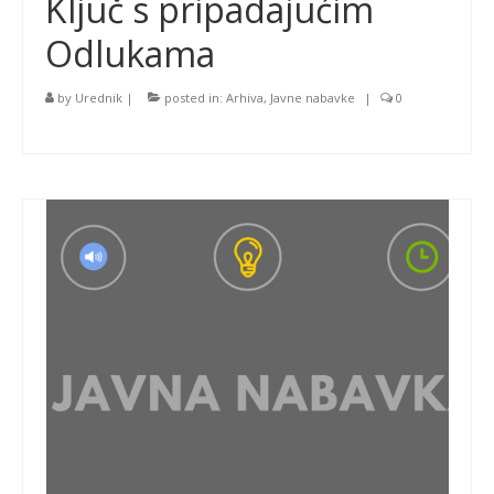
Ključ s pripadajućim
Odlukama
by
Urednik
|
posted in:
Arhiva
,
Javne nabavke
|
0