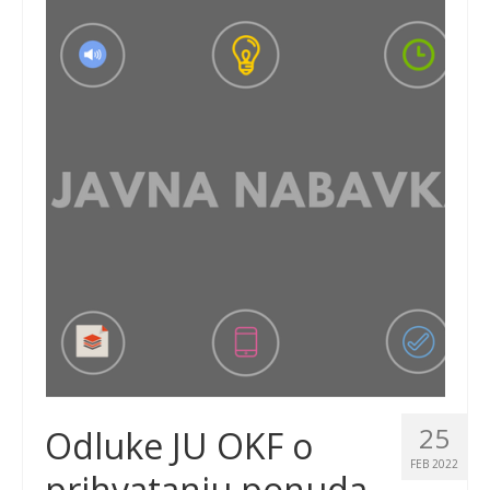
25
Odluke JU OKF o
FEB 2022
prihvatanju ponuda