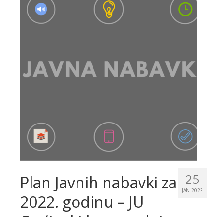
25
Plan Javnih nabavki za
JAN 2022
2022. godinu – JU