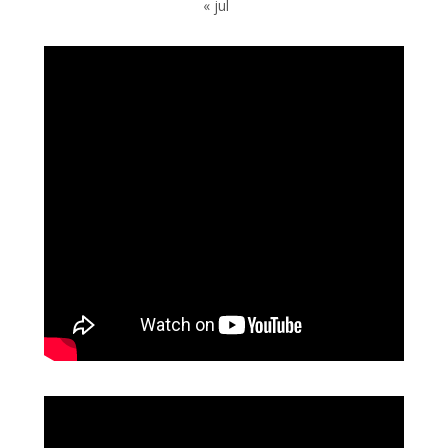
« jul