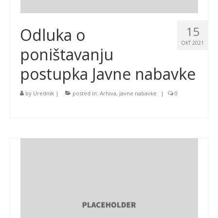
15
Odluka o
OKT 2021
poništavanju
postupka Javne nabavke
by
Urednik
|
posted in:
Arhiva
,
Javne nabavke
|
0