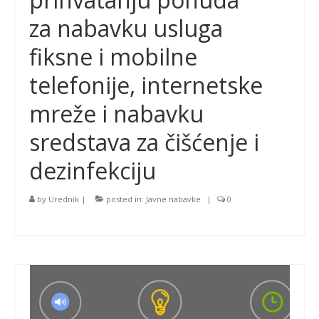
za nabavku usluga
fiksne i mobilne
telefonije, internetske
mreže i nabavku
sredstava za čišćenje i
dezinfekciju
by
Urednik
|
posted in:
Javne nabavke
|
0