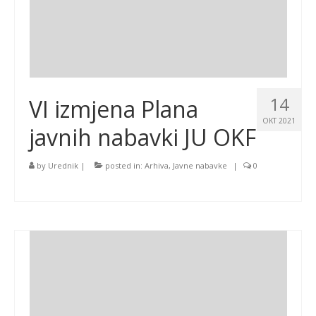
14
VI izmjena Plana
OKT 2021
javnih nabavki JU OKF
by
Urednik
|
posted in:
Arhiva
,
Javne nabavke
|
0