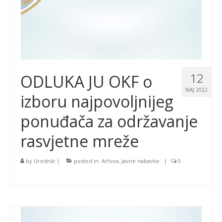
12
ODLUKA JU OKF o
MAJ 2022
izboru najpovoljnijeg
ponuđača za održavanje
rasvjetne mreže
by
Urednik
|
posted in:
Arhiva
,
Javne nabavke
|
0