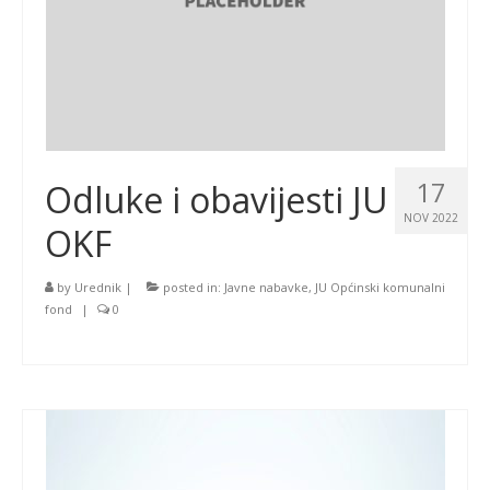
17
Odluke i obavijesti JU
NOV 2022
OKF
by
Urednik
|
posted in:
Javne nabavke
,
JU Općinski komunalni
fond
|
0