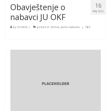
16
Obavještenje o
MAJ 2022
nabavci JU OKF
by
Urednik
|
posted in:
Arhiva
,
Javne nabavke
|
0