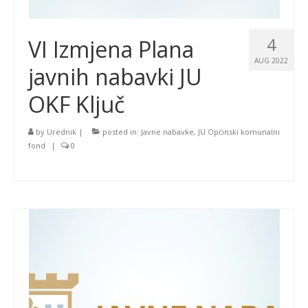
4
VI Izmjena Plana
AUG 2022
javnih nabavki JU
OKF Ključ
by
Urednik
|
posted in:
Javne nabavke
,
JU Općinski komunalni
fond
|
0