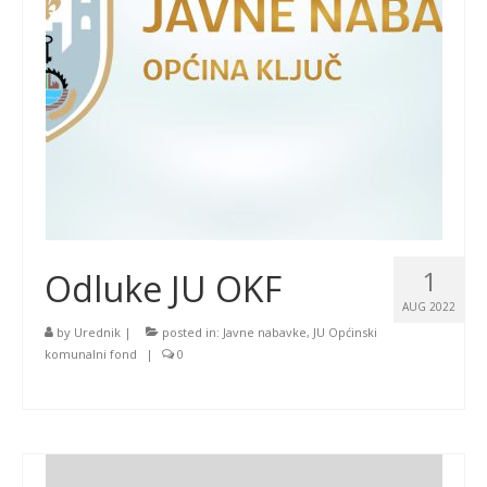
1
Odluke JU OKF
AUG 2022
by
Urednik
|
posted in:
Javne nabavke
,
JU Općinski
komunalni fond
|
0