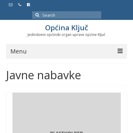
Search
for:
Općina Ključ
Jedinstveni općinski organ uprave općine Ključ
Menu
Dokumenti
Javne nabavke
Službeni glasnici
Javne nabavke
Značajni datumi i manifestacije
Program energetske efikasnosti u stambenom
sektoru