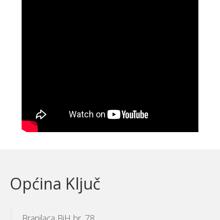
Općina Ključ
Branilaca BiH br. 78