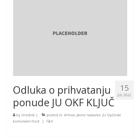
15
Odluka o prihvatanju
JUL 2022
ponude JU OKF KLJUČ
by
Urednik
|
posted in:
Arhiva
,
Javne nabavke
,
JU Općinski
komunalni fond
|
0