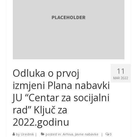
11
Odluka o prvoj
MAR 2022
izmjeni Plana nabavki
JU “Centar za socijalni
rad” Ključ za
2022.godinu
by
Urednik
|
posted in:
Arhiva
,
Javne nabavke
|
0