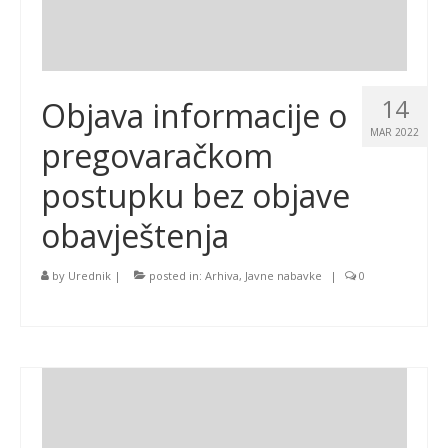
14
Objava informacije o
MAR 2022
pregovaračkom
postupku bez objave
obavještenja
by
Urednik
|
posted in:
Arhiva
,
Javne nabavke
|
0