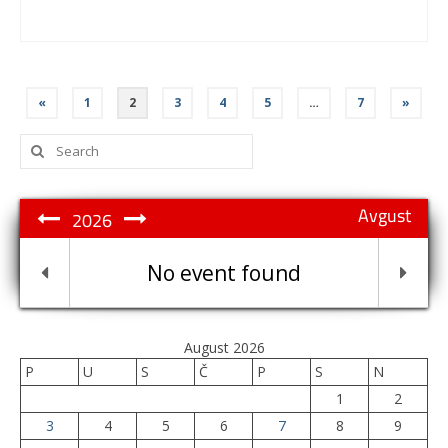
Posts
«
1
2
3
4
5
…
7
»
pagination
Search
for:
Avgust
2026
No event found
August 2026
P
U
S
Č
P
S
N
1
2
3
4
5
6
7
8
9