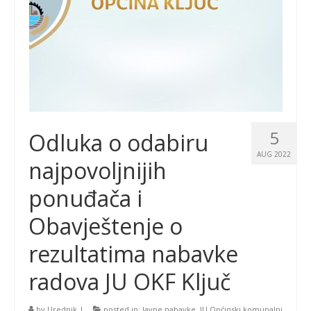
5
Odluka o odabiru
AUG 2022
najpovoljnijih
ponuđača i
Obavještenje o
rezultatima nabavke
radova JU OKF Ključ
by
Urednik
|
posted in:
Javne nabavke
,
JU Općinski komunalni