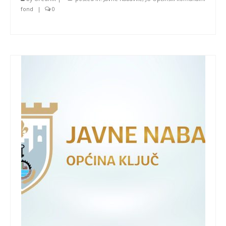
fond
|
0