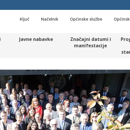
Ključ
Načelnik
Općinske službe
Općinsk
i
Javne nabavke
Značajni datumi i
Pro
manifestacije
sta