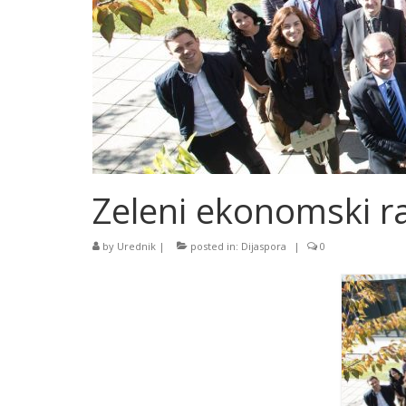
Zeleni ekonomski r
by
Urednik
|
posted in:
Dijaspora
|
0