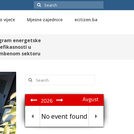
Search
for:
o vijeće
Mjesne zajednice
ecitizen.ba
gram energetske
efikasnosti u
mbenom sektoru
Search
for:
Avgust
2026
No event found