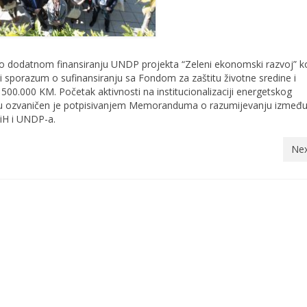
 o dodatnom finansiranju UNDP projekta “Zeleni ekonomski razvoj” ko
 i sporazum o sufinansiranju sa Fondom za zaštitu životne sredine i
500.000 KM. Početak aktivnosti na institucionalizaciji energetskog
u ozvaničen je potpisivanjem Memoranduma o razumijevanju izmeđ
iH i UNDP-a.
Nex