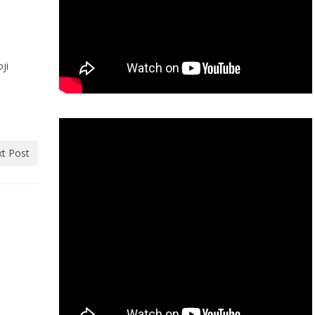
ji
u
t Post