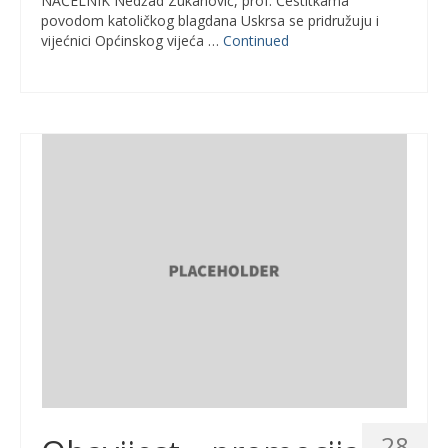
NAČELNIK Nedžad Zukanović, prof. Čestitkama
povodom katoličkog blagdana Uskrsa se pridružuju i
vijećnici Općinskog vijeća …
Continued
28