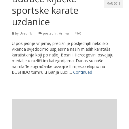
MAR 2018
sportske karate
uzdanice
by
Urednik
|
posted in:
Arhiva
|
0
U posljednje vrijeme, preciznije posljednjih nekoliko
vikenda svjedočimo uspjesima naših mladih karataša i
karatistkinja koji po našoj Bosni i Hercegovini osvajaju
medalje u različitim kategorijama. Danas su naše
najmlađe sugrađanke osvojile II mjesto ekipno na
BUSHIDO turniru u Banja Luci …
Continued