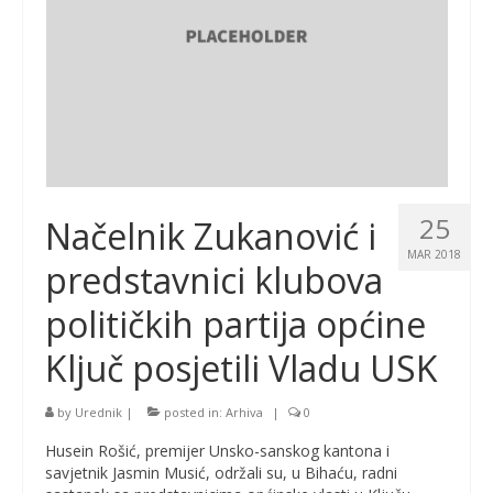
25
Načelnik Zukanović i
MAR 2018
predstavnici klubova
političkih partija općine
Ključ posjetili Vladu USK
by
Urednik
|
posted in:
Arhiva
|
0
Husein Rošić, premijer Unsko-sanskog kantona i
savjetnik Jasmin Musić, održali su, u Bihaću, radni