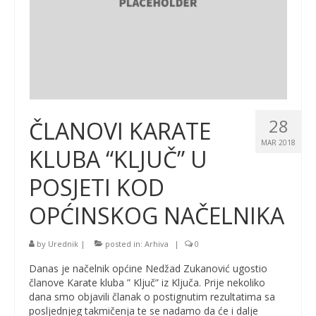
28
ČLANOVI KARATE
MAR 2018
KLUBA “KLJUČ” U
POSJETI KOD
OPĆINSKOG NAČELNIKA
by
Urednik
|
posted in:
Arhiva
|
0
Danas je načelnik općine Nedžad Zukanović ugostio
članove Karate kluba ” Ključ” iz Ključa. Prije nekoliko
dana smo objavili članak o postignutim rezultatima sa
posljednjeg takmičenja te se nadamo da će i dalje