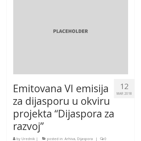
12
Emitovana VI emisija
MAR 2018
za dijasporu u okviru
projekta “Dijaspora za
razvoj”
by
Urednik
|
posted in:
Arhiva
,
Dijaspora
|
0