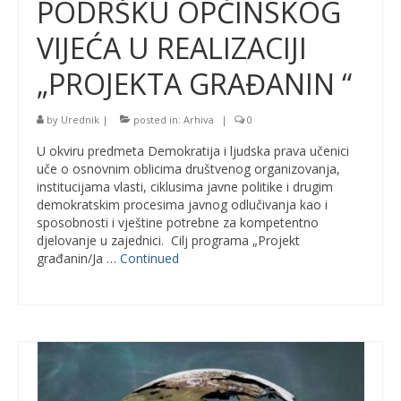
PODRŠKU OPĆINSKOG
VIJEĆA U REALIZACIJI
„PROJEKTA GRAĐANIN “
by
Urednik
|
posted in:
Arhiva
|
0
U okviru predmeta Demokratija i ljudska prava učenici
uče o osnovnim oblicima društvenog organizovanja,
institucijama vlasti, ciklusima javne politike i drugim
demokratskim procesima javnog odlučivanja kao i
sposobnosti i vještine potrebne za kompetentno
djelovanje u zajednici. Cilj programa „Projekt
građanin/Ja …
Continued