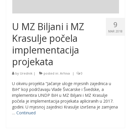
9
U MZ Biljani i MZ
MAR 2018
Krasulje počela
implementacija
projekata
by
Urednik
|
posted in:
Arhiva
|
0
U okviru projekta “Jačanje uloge mjesnih zajednica u
BiH” koji podržavaju Vlade Švicarske i Švedske, a
implementira UNDP BiH u MZ Biljani i MZ Krasulje
počela je implementacija projekata apliciranih u 2017.
godini. U mjesnoj zajednici Krasulje izvršena je zamjena
…
Continued