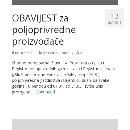
13
OBAVIJEST za
MAR 2018
poljoprivredne
proizvođače
by
Urednik
|
posted in:
Arhiva
|
0
Shodno odredbama članu 14. Pravilnika o upisu u
Registar poljoprivrednih gazdinstava i Registar klijenata
(„Službene novine Federacije BiH“, broj 42/08 ),
poljoprivredna gazdinstva i klijenti su dužni da svake
godine , u periodu od 01.01. do 31.03. izvrše upis
promjena …
Continued