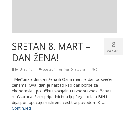
8
SRETAN 8. MART –
MAR 2018
DAN ŽENA!
by
Urednik
|
posted in:
Arhiva
,
Dijaspora
|
0
Međunarodni dan žena ili Osmi mart je dan posvećen
ženama. Ovaj dan je nastao kao dan borbe za
ekonomsku, političku i socijalnu ravnopravnost žena i
muškaraca. Svim pripadnicima ljepšeg spola u BiH i
dijaspori upućujem iskrene čestitke povodom 8. …
Continued