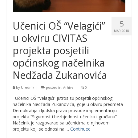
5
Učenici OŠ “Velagići”
MAR 2018
u okviru CIVITAS
projekta posjetili
općinskog načelnika
Nedžada Zukanovića
by
Urednik
|
posted in:
Arhiva
|
0
Učenici OŠ “Velagići” jutros su posjetili općinskog
načelnika Nedžada Zukanovića, gdje u okviru predmeta
Demokratija i ljudska prava provode implementaciju
projekta “Sigurnost i bezbjednost učenika i građana”.
Načelnik je razgovarao sa učenicima o njihovom
projektu koji se odnosi na …
Continued