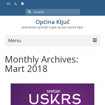
Search
for:
Općina Ključ
Jedinstveni općinski organ uprave općine Ključ
Menu
Dokumenti
Monthly Archives:
Službeni glasnici
Mart 2018
Javne nabavke
Značajni datumi i manifestacije
Program energetske efikasnosti u stambenom
sektoru