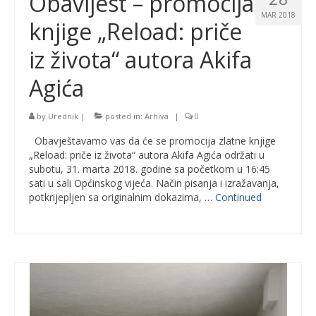
Obavijest – promocija
MAR 2018
knjige „Reload: priče
iz života“ autora Akifa
Agića
by
Urednik
|
posted in:
Arhiva
|
0
Obavještavamo vas da će se promocija zlatne knjige
„Reload: priče iz života“ autora Akifa Agića održati u
subotu, 31. marta 2018. godine sa početkom u 16:45
sati u sali Općinskog vijeća. Način pisanja i izražavanja,
potkrijepljen sa originalnim dokazima, …
Continued