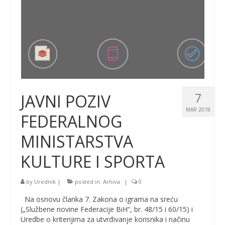
7
JAVNI POZIV
MAR 2018
FEDERALNOG
MINISTARSTVA
KULTURE I SPORTA
by
Urednik
|
posted in:
Arhiva
|
0
Na osnovu članka 7. Zakona o igrama na sreću
(„Službene novine Federacije BiH“, br. 48/15 i 60/15) i
Uredbe o kriterijima za utvrđivanje korisnika i načinu