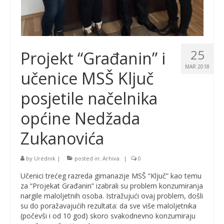
25
Projekt “Građanin” i
MAR 2018
učenice MSŠ Ključ
posjetile načelnika
općine Nedžada
Zukanovića
by
Urednik
|
posted in:
Arhiva
|
0
Učenici trećeg razreda gimanazije MSŠ “Ključ” kao temu
za “Projekat Građanin” izabrali su problem konzumiranja
nargile maloljetnih osoba. Istražujući ovaj problem, došli
su do poražavajućih rezultata: da sve više maloljetnika
(počevši i od 10 god) skoro svakodnevno konzumiraju