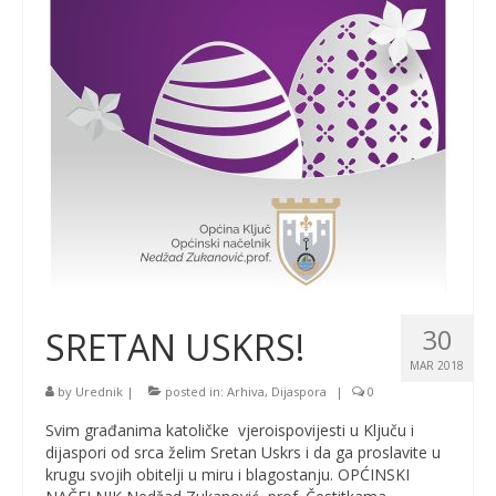
30
SRETAN USKRS!
MAR 2018
by
Urednik
|
posted in:
Arhiva
,
Dijaspora
|
0
Svim građanima katoličke vjeroispovijesti u Ključu i
dijaspori od srca želim Sretan Uskrs i da ga proslavite u
krugu svojih obitelji u miru i blagostanju. OPĆINSKI