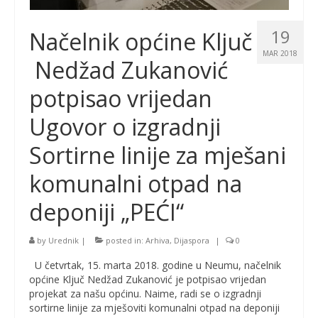
19
Načelnik općine Ključ
MAR 2018
Nedžad Zukanović
potpisao vrijedan
Ugovor o izgradnji
Sortirne linije za mješani
komunalni otpad na
deponiji „PEĆI“
by
Urednik
|
posted in:
Arhiva
,
Dijaspora
|
0
U četvrtak, 15. marta 2018. godine u Neumu, načelnik
općine Ključ Nedžad Zukanović je potpisao vrijedan
projekat za našu općinu. Naime, radi se o izgradnji
sortirne linije za mješoviti komunalni otpad na deponiji