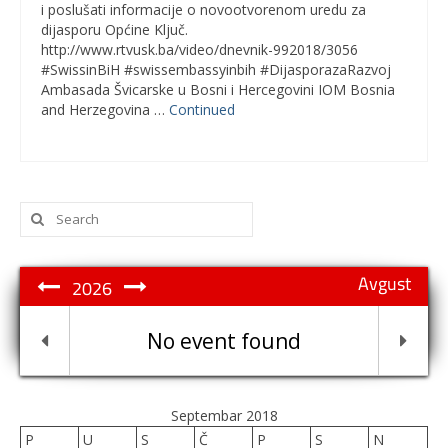
i poslušati informacije o novootvorenom uredu za
dijasporu Općine Ključ.
http://www.rtvusk.ba/video/dnevnik-992018/3056
#SwissinBiH #swissembassyinbih #DijasporazaRazvoj
Ambasada Švicarske u Bosni i Hercegovini IOM Bosnia
and Herzegovina …
Continued
Search
for:
Avgust
2026
No event found
Septembar 2018
P
U
S
Č
P
S
N