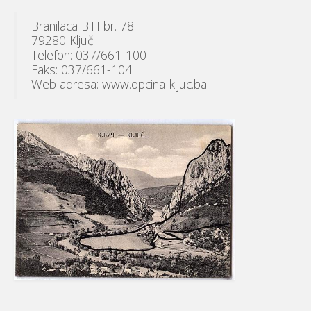
Branilaca BiH br. 78
79280 Ključ
Telefon: 037/661-100
Faks: 037/661-104
Web adresa: www.opcina-kljuc.ba