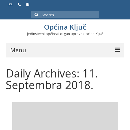
Search
for:
Općina Ključ
Jedinstveni općinski organ uprave općine Ključ
Menu
Dokumenti
Daily Archives: 11.
Službeni glasnici
Septembra 2018.
Javne nabavke
Značajni datumi i manifestacije
Program energetske efikasnosti u stambenom
sektoru