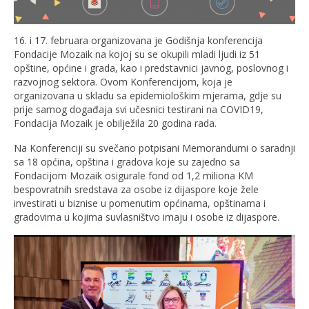
16. i 17. februara organizovana je Godišnja konferencija
Fondacije Mozaik na kojoj su se okupili mladi ljudi iz 51
opštine, općine i grada, kao i predstavnici javnog, poslovnog i
razvojnog sektora. Ovom Konferencijom, koja je
organizovana u skladu sa epidemiološkim mjerama, gdje su
prije samog događaja svi učesnici testirani na COVID19,
Fondacija Mozaik je obilježila 20 godina rada.
Na Konferenciji su svečano potpisani Memorandumi o saradnji
sa 18 općina, opština i gradova koje su zajedno sa
Fondacijom Mozaik osigurale fond od 1,2 miliona KM
bespovratnih sredstava za osobe iz dijaspore koje žele
investirati u biznise u pomenutim općinama, opštinama i
gradovima u kojima suvlasništvo imaju i osobe iz dijaspore.