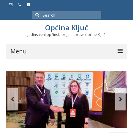
Search
for:
Općina Ključ
Jedinstveni općinski organ uprave općine Ključ
Menu
Dokumenti
Službeni glasnici
Javne nabavke
Značajni datumi i manifestacije
Program energetske efikasnosti u stambenom
sektoru