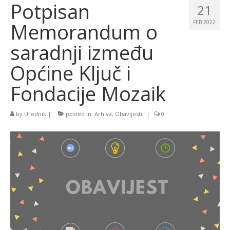
Potpisan
21
Memorandum o
FEB 2022
saradnji između
Općine Ključ i
Fondacije Mozaik
by
Urednik
|
posted in:
Arhiva
,
Obavijesti
|
0