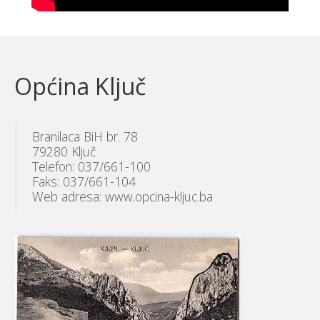
Općina Ključ
Branilaca BiH br. 78
79280 Ključ
Telefon: 037/661-100
Faks: 037/661-104
Web adresa: www.opcina-kljuc.ba