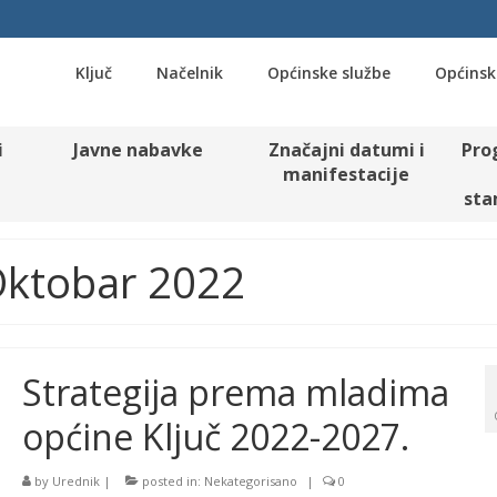
Ključ
Načelnik
Općinske službe
Općinsk
i
Javne nabavke
Značajni datumi i
Pro
manifestacije
sta
Oktobar 2022
Strategija prema mladima
općine Ključ 2022-2027.
by
Urednik
|
posted in:
Nekategorisano
|
0