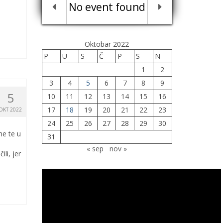
No event found
Oktobar 2022
P
U
S
Č
P
S
N
1
2
3
4
5
6
7
8
9
5
10
11
12
13
14
15
16
17
18
19
20
21
22
23
OKT 2022
24
25
26
27
28
29
30
me te u
31
« sep
nov »
li, jer