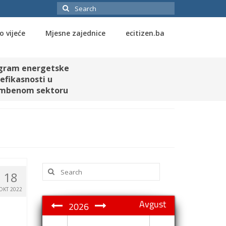
Search
for:
o vijeće
Mjesne zajednice
ecitizen.ba
gram energetske
efikasnosti u
mbenom sektoru
Search
18
for:
OKT 2022
Avgust
2026