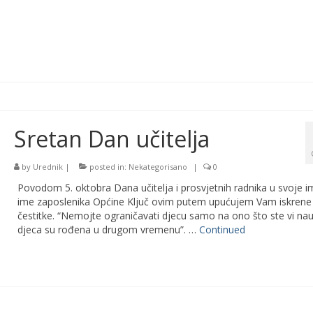
Sretan Dan učitelja
by
Urednik
|
posted in:
Nekategorisano
|
0
Povodom 5. oktobra Dana učitelja i prosvjetnih radnika u svoje i
ime zaposlenika Općine Ključ ovim putem upućujem Vam iskrene
čestitke. “Nemojte ograničavati djecu samo na ono što ste vi nauči
djeca su rođena u drugom vremenu”. …
Continued