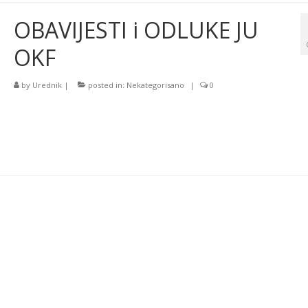
OBAVIJESTI i ODLUKE JU
OKF
by
Urednik
|
posted in:
Nekategorisano
|
0