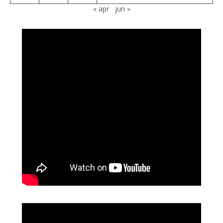
« apr
jun »