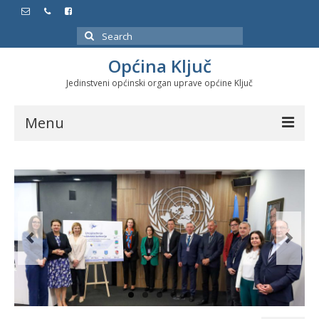
Search
for:
Općina Ključ
Jedinstveni općinski organ uprave općine Ključ
Menu
Dokumenti
Službeni glasnici
Javne nabavke
Značajni datumi i manifestacije
Program energetske efikasnosti u stambenom
sektoru