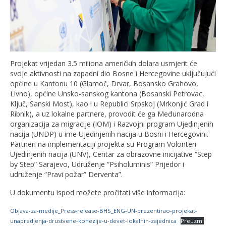
Projekat vrijedan 3.5 miliona američkih dolara usmjerit će
svoje aktivnosti na zapadni dio Bosne i Hercegovine uključujući
općine u Kantonu 10 (Glamoč, Drvar, Bosansko Grahovo,
Livno), općine Unsko-sanskog kantona (Bosanski Petrovac,
Ključ, Sanski Most), kao i u Republici Srpskoj (Mrkonjić Grad i
Ribnik), a uz lokalne partnere, provodit će ga Međunarodna
organizacija za migracije (IOM) i Razvojni program Ujedinjenih
nacija (UNDP) u ime Ujedinjenih nacija u Bosni i Hercegovini.
Partneri na implementaciji projekta su Program Volonteri
Ujedinjenih nacija (UNV), Centar za obrazovne inicijative “Step
by Step” Sarajevo, Udruženje “Psiholuminis” Prijedor i
udruženje “Pravi požar” Derventa”.
U dokumentu ispod možete pročitati više informacija:
Objava-za-medije_Press-release-BHS_ENG-UN-prezentirao-projekat-
unapredjenja-drustvene-kohezije-u-devet-lokalnih-zajednica
Preuzmi