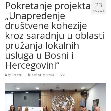
Pokretanje projekta
23
„Unapređenje
MAJ 2023
društvene kohezije
kroz saradnju u oblasti
pružanja lokalnih
usluga u Bosni i
Hercegovini“
by
Urednik
|
posted in:
Arhiva
|
0