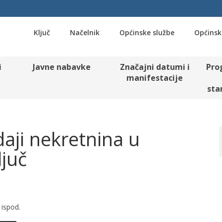
Ključ
Načelnik
Općinske službe
Općinsk
i
Javne nabavke
Značajni datumi i
Pro
manifestacije
sta
aji nekretnina u
ljuč
 ispod.