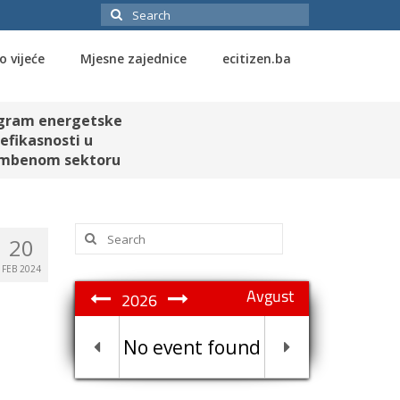
Search
for:
o vijeće
Mjesne zajednice
ecitizen.ba
gram energetske
efikasnosti u
mbenom sektoru
Search
20
for:
FEB 2024
Avgust
2026
No event found