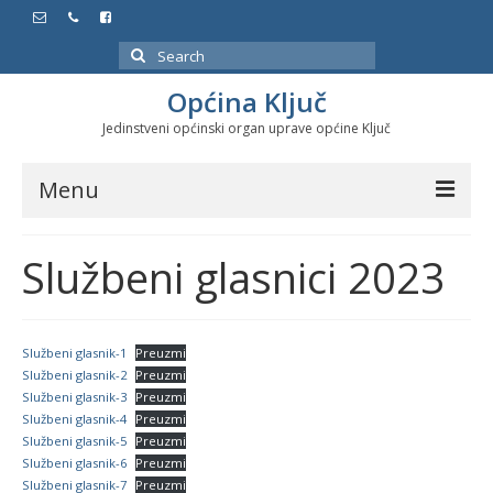
Search
for:
Općina Ključ
Jedinstveni općinski organ uprave općine Ključ
Menu
Dokumenti
Službeni glasnici 2023
Službeni glasnici
Javne nabavke
Službeni glasnik-1
Preuzmi
Službeni glasnik-2
Preuzmi
Značajni datumi i manifestacije
Službeni glasnik-3
Preuzmi
Službeni glasnik-4
Preuzmi
Program energetske efikasnosti u stambenom
Službeni glasnik-5
Preuzmi
sektoru
Službeni glasnik-6
Preuzmi
Službeni glasnik-7
Preuzmi