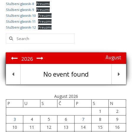
Službeni glasnik-8
Preuzmi
Službeni glasnik-9
Preuzmi
Službeni glasnik-10
Preuzmi
Službeni glasnik-11
Preuzmi
Službeni glasnik-12
Preuzmi
Search
for:
Avgust
2026
No event found
August 2026
P
U
S
Č
P
S
N
1
2
3
4
5
6
7
8
9
10
11
12
13
14
15
16