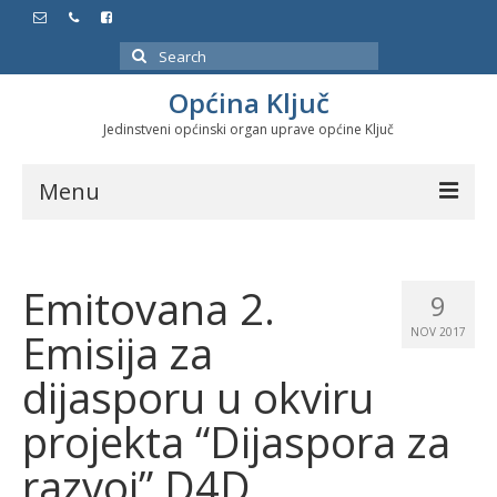
Search
for:
Općina Ključ
Jedinstveni općinski organ uprave općine Ključ
Menu
Dokumenti
Emitovana 2.
Službeni glasnici
9
Emisija za
NOV 2017
Javne nabavke
dijasporu u okviru
Značajni datumi i manifestacije
projekta “Dijaspora za
Program energetske efikasnosti u stambenom
sektoru
razvoj” D4D