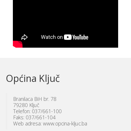
Općina Ključ
Branilaca BiH br. 78
79280 Ključ
Telefon: 037/661-100
Faks: 037/661-104
Web adresa: www.opcina-kljuc.ba