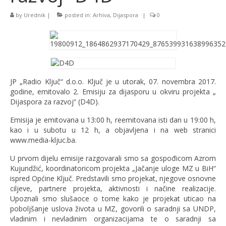
by
Urednik
|
posted in:
Arhiva
,
Dijaspora
|
0
JP „Radio Ključ“ d.o.o. Ključ je u utorak, 07. novembra 2017.
godine, emitovalo 2. Emisiju za dijasporu u okviru projekta „
Dijaspora za razvoj“ (D4D).
Emisija je emitovana u 13:00 h, reemitovana isti dan u 19:00 h,
kao i u subotu u 12 h, a objavljena i na web stranici
www.media-kljuc.ba.
U prvom dijelu emisije razgovarali smo sa gospođicom Azrom
Kujundžić, koordinatoricom projekta „Jačanje uloge MZ u BiH“
ispred Općine Ključ. Predstavili smo projekat, njegove osnovne
ciljeve, partnere projekta, aktivnosti i načine realizacije.
Upoznali smo slušaoce o tome kako je projekat uticao na
poboljšanje uslova života u MZ, govorili o saradnji sa UNDP,
vladinim i nevladinim organizacijama te o saradnji sa