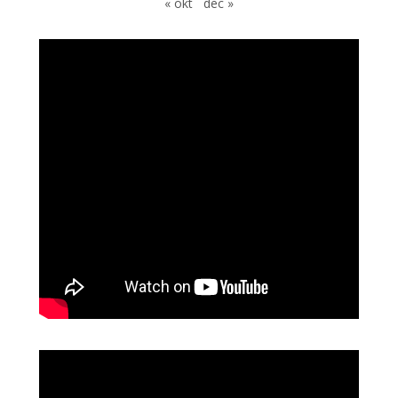
« okt
dec »