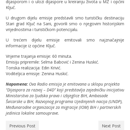
dijasporom i o ulozi dijaspore u kreiranju života u MZ i općini
Ključ.
U drugom dijelu emisije predstavili smo turističku destinaciju
Stari grad Ključ na Sani, govorili smo o njegovim historijskim
vrijednostima i turističkom potencijalu.
U trećem dijelu emisije emitovali smo najznačajnije
informacije iz općine Ključ.
Vrijeme trajanja emisije: 60 minuta.
Emisiju pripremile: Selma Babović i Zenina Huskić.
Tonska realizacija: Edin Krivić.
Voditeljica emisije: Zenina Huskić.
Napomena:
Ova Radio emisija je emitovana u sklopu projekta
“Dijaspora za razvoj – D4D” koji predstavlja zajedničku inicijativu
Ministarstva za ljudska prava i izbjeglice BiH, Ambasade
Švicarske u BiH, Razvojnog programa Ujedinjenih nacija (UNDP),
Međunarodne organizacije za migracije (IOM) BiH i partnerskih
jedinica lokalne samouprave.
Previous Post
Next Post