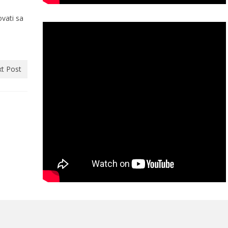
vati sa
t Post