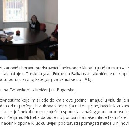
Zukanoviću boravili predstavnici Taekwondo kluba “Ljutić Dursum – Fre
večeras putuje u Tursku u grad Edirne na Balkansko takmičenje u sklopu
otu boriti u svojoj kategoriji za seniorke do 49 kg.
piti na Evropskom takmičenju u Bugarskoj.
tivnostima koje im slijede do kraja ove godine. Imajući u vidu da je I
jedan od najtrofejnijih klubova s područja naše Općine, načelnik Zukan
 koji s još nekolicinom uspješnih sportista iz našeg grada pronose im
takmičenjima. Mi treba da budemo ponosni na naše mlade takmičare,
načelnik općine Ključ ću uvijek podržavati i pomagati mlade u njihov