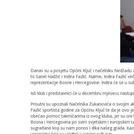
Danas su u posjetu Općini Ključ i načelniku Nedžadu 
to Sanel Hadžić i Indira Fazlić. Naime, Indira Fazlić 
reprezentacije Bosne i Hercegovine. Indira će se u sub
Isti klub i predstavnici će u decembru mjesecu nastu
Prisutni su upoznali Načelnika Zukanovića o svojim ak
Fazlić sportista godine za Općinu Ključ te da je ovo 
obećao pomoć takmičarima iz ovog kluba, jer su oni ti
Bosna i Hercegovina po svim svjetskim i evropskim 
sugrađane koji su nam ponos i dika našeg grada. Kao 
uspjesima koji su ujedno i uspjesi svih nas.