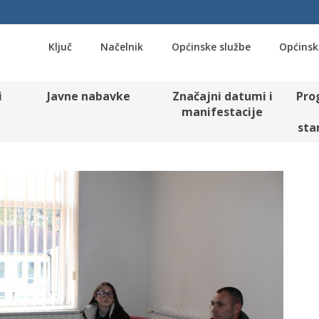
Ključ
Načelnik
Općinske službe
Općinsk
i
Javne nabavke
Značajni datumi i
Pro
manifestacije
sta