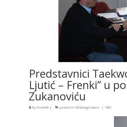
Predstavnici Taek
Ljutić – Frenki” u po
Zukanoviću
by
Urednik
|
posted in:
Nekategorisano
|
0