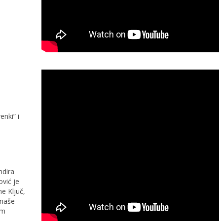
nki” i
ndira
ović je
e Ključ,
 naše
im