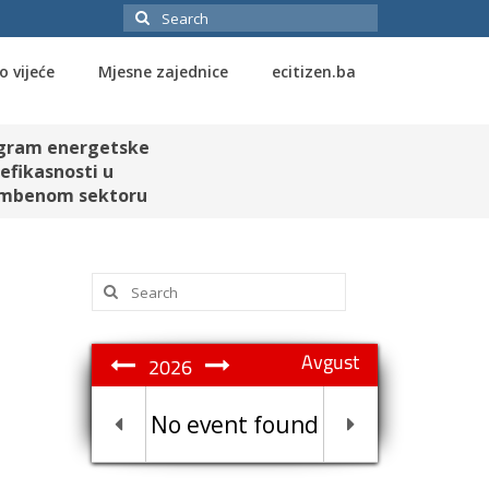
Search
for:
o vijeće
Mjesne zajednice
ecitizen.ba
gram energetske
efikasnosti u
mbenom sektoru
Search
for:
Avgust
2026
No event found