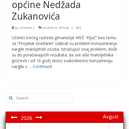
općine Nedžada
Zukanovića
by
Urednik
|
posted in:
Arhiva
|
0
Učenici trećeg razreda gimanazije MSŠ “Ključ” kao temu
za “Projekat Građanin” izabrali su problem konzumiranja
nargile maloljetnih osoba. Istražujući ovaj problem, došli
su do poražavajućih rezultata: da sve više maloljetnika
(počevši i od 10 god) skoro svakodnevno konzumiraju
nargilu s …
Continued
Search
for:
Avgust
2026