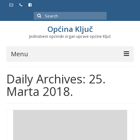
Search
for:
Općina Ključ
Jedinstveni općinski organ uprave općine Ključ
Menu
Dokumenti
Daily Archives: 25.
Službeni glasnici
Marta 2018.
Javne nabavke
Značajni datumi i manifestacije
Program energetske efikasnosti u stambenom
sektoru