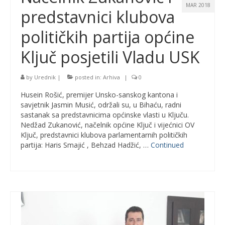
MAR 2018
predstavnici klubova
političkih partija općine
Ključ posjetili Vladu USK
by
Urednik
|
posted in:
Arhiva
|
0
Husein Rošić, premijer Unsko-sanskog kantona i
savjetnik Jasmin Musić, održali su, u Bihaću, radni
sastanak sa predstavnicima općinske vlasti u Ključu.
Nedžad Zukanović, načelnik općine Ključ i vijećnici OV
Ključ, predstavnici klubova parlamentarnih političkih
partija: Haris Smajić , Behzad Hadžić, …
Continued