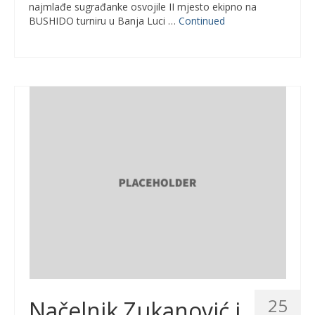
najmlađe sugrađanke osvojile II mjesto ekipno na
BUSHIDO turniru u Banja Luci …
Continued
25
Načelnik Zukanović i