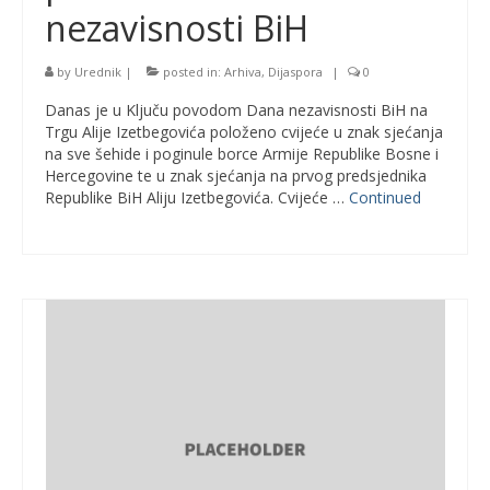
nezavisnosti BiH
by
Urednik
|
posted in:
Arhiva
,
Dijaspora
|
0
Danas je u Ključu povodom Dana nezavisnosti BiH na
Trgu Alije Izetbegovića položeno cvijeće u znak sjećanja
na sve šehide i poginule borce Armije Republike Bosne i
Hercegovine te u znak sjećanja na prvog predsjednika
Republike BiH Aliju Izetbegovića. Cvijeće …
Continued