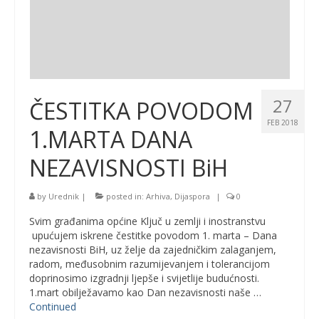
27
ČESTITKA POVODOM
FEB 2018
1.MARTA DANA
NEZAVISNOSTI BiH
by
Urednik
|
posted in:
Arhiva
,
Dijaspora
|
0
Svim građanima općine Ključ u zemlji i inostranstvu
upućujem iskrene čestitke povodom 1. marta – Dana
nezavisnosti BiH, uz želje da zajedničkim zalaganjem,
radom, međusobnim razumijevanjem i tolerancijom
doprinosimo izgradnji ljepše i svijetlije budućnosti.
1.mart obilježavamo kao Dan nezavisnosti naše …
Continued