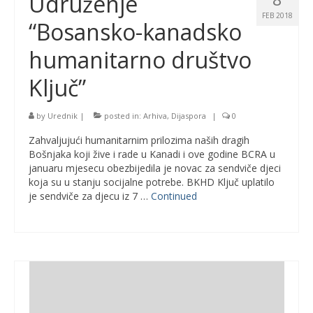
Udruženje
FEB 2018
“Bosansko-kanadsko
humanitarno društvo
Ključ”
by
Urednik
|
posted in:
Arhiva
,
Dijaspora
|
0
Zahvaljujući humanitarnim prilozima naših dragih
Bošnjaka koji žive i rade u Kanadi i ove godine BCRA u
januaru mjesecu obezbijedila je novac za sendviče djeci
koja su u stanju socijalne potrebe. BKHD Ključ uplatilo
je sendviče za djecu iz 7 …
Continued