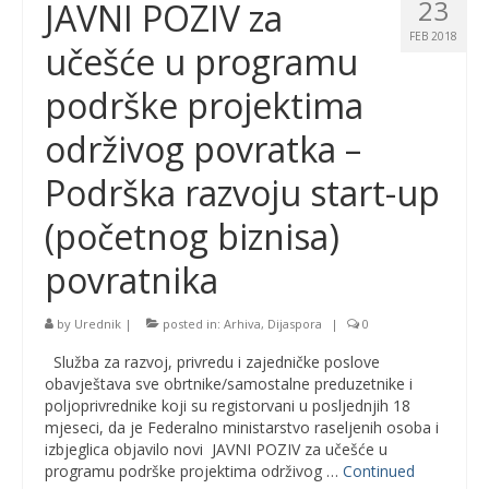
23
JAVNI POZIV za
FEB 2018
učešće u programu
podrške projektima
održivog povratka –
Podrška razvoju start-up
(početnog biznisa)
povratnika
by
Urednik
|
posted in:
Arhiva
,
Dijaspora
|
0
Služba za razvoj, privredu i zajedničke poslove
obavještava sve obrtnike/samostalne preduzetnike i
poljoprivrednike koji su registorvani u posljednjih 18
mjeseci, da je Federalno ministarstvo raseljenih osoba i
izbjeglica objavilo novi JAVNI POZIV za učešće u
programu podrške projektima održivog …
Continued