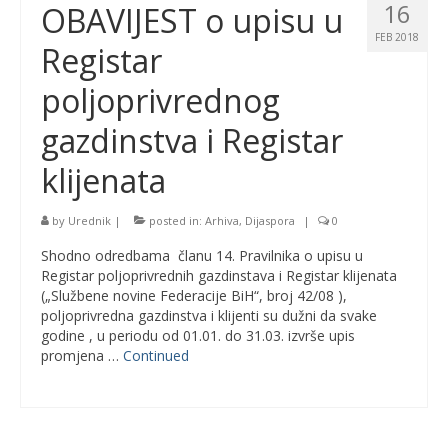
16
OBAVIJEST o upisu u
FEB 2018
Registar
poljoprivrednog
gazdinstva i Registar
klijenata
by
Urednik
|
posted in:
Arhiva
,
Dijaspora
|
0
Shodno odredbama članu 14. Pravilnika o upisu u
Registar poljoprivrednih gazdinstava i Registar klijenata
(„Službene novine Federacije BiH“, broj 42/08 ),
poljoprivredna gazdinstva i klijenti su dužni da svake
godine , u periodu od 01.01. do 31.03. izvrše upis
promjena …
Continued