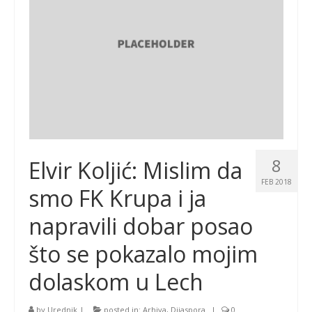
8
Elvir Koljić: Mislim da
FEB 2018
smo FK Krupa i ja
napravili dobar posao
što se pokazalo mojim
dolaskom u Lech
by
Urednik
|
posted in:
Arhiva
,
Dijaspora
|
0