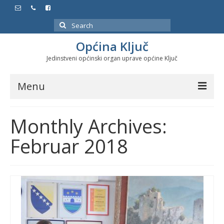
Search
for:
Općina Ključ
Jedinstveni općinski organ uprave općine Ključ
Menu
Dokumenti
Monthly Archives:
Službeni glasnici
Februar 2018
Javne nabavke
Značajni datumi i manifestacije
Program energetske efikasnosti u stambenom
sektoru