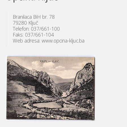
Branilaca BiH br. 78
79280 Ključ
Telefon: 037/661-100
Faks: 037/661-104
Web adresa: www.opcina-kljuc.ba