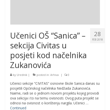
28
Učenici OŠ “Sanica” –
FEB 2018
sekcija Civitas u
posjeti kod načelnika
Zukanovića
by
Urednik
|
posted in:
Arhiva
|
0
Učenici sekcije “CIVITAS” osnovne škole Sanica danas su
posjetili Općinskog načelnika Nedžada Zukanovića.
Naime, radi se o jednom novom projektu kojeg provodi
ova sekcija i to na temu ovisnosti. Ovog puta projekt se
odnosi na ovisnost o korištenju nargila. Učenici …
Continued