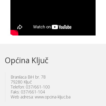
Općina Ključ
Branilaca BiH br. 78
79280 Ključ
Telefon: 037/661-100
Faks: 037/661-104
Web adresa: www.opcina-kljuc.ba