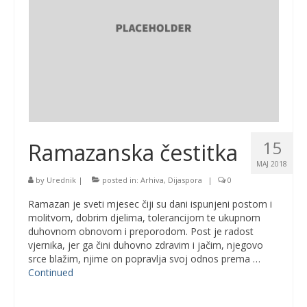
15
Ramazanska čestitka
MAJ 2018
by
Urednik
|
posted in:
Arhiva
,
Dijaspora
|
0
Ramazan je sveti mjesec čiji su dani ispunjeni postom i
molitvom, dobrim djelima, tolerancijom te ukupnom
duhovnom obnovom i preporodom. Post je radost
vjernika, jer ga čini duhovno zdravim i jačim, njegovo
srce blažim, njime on popravlja svoj odnos prema …
Continued