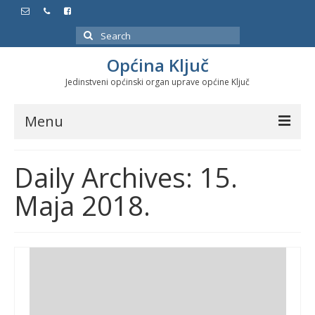
Search
for:
Općina Ključ
Jedinstveni općinski organ uprave općine Ključ
Menu
Dokumenti
Daily Archives: 15.
Službeni glasnici
Maja 2018.
Javne nabavke
Značajni datumi i manifestacije
Program energetske efikasnosti u stambenom
sektoru